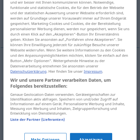
und wir besser mit Ihnen kommunizieren können. Notwendige,
funktionale und statistische Cookies, die für den Betrieb der Webseite
Übersicht aller Übersetzungen
und der statistischen Auswertung unserer Webseite erforderlich sind,
werden auf Grundlage unserer Vorauswahl immer auf Ihrem Endgerät
(Für mehr Details die Übersetzung anklicken/antippen)
gespeichert. Marketing-Cookies und Cookies, die der Bereitstellung
personalisierter Werbung dienen, werden nur gespeichert, wenn Sie uns
tıkıştırmak
durch einen Klick auf den „Akzeptieren“-Button Ihr Einverständnis
geben. Klicken Sie ansonsten auf „Fortfahren ohne Akzeptieren“. Sie
können Ihre Einwilligung jederzeit für zukünftige Besuche unserer
Webseite widerrufen. Wenn Sie weitere Informationen zu den Cookies
und den Anpassungsmöglichkeiten möchten, klicken Sie einfach auf den
Button „Mehr Optionen“. Weitergehende Hinweise zu der
tıkıştırmak
(
in
)
pferchen
AKK
-E
Datenverarbeitung entnehmen Sie ansonsten unserer
Datenschutzerklärung
. Hier finden Sie unser
Impressum
.
Wir und unsere Partner verarbeiten Daten, um
Folgendes bereitzustellen:
Synonyme für "pferchen"
Genaue Geolocation-Daten verwenden. Geräteeigenschaften zur
Identifikation aktiv abfragen. Speichern von und/oder Zugriff auf
Informationen auf einem Gerät. Personalisierte Werbung und Inhalte,
drücken
,
schieben
,
drängen
,
drängeln
Messung von Werbung und Inhalten, Zielgruppenforschung und
Entwicklung von Dienstleistungen.
Liste der Partner (Lieferanten)
pressen
,
knautschen
,
drücken
,
stopfen
,
pfropfen
,
quetschen
,
zwängen
Mehr Optionen
Akzeptieren