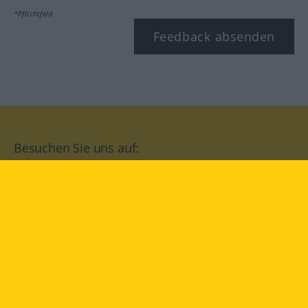
*Pflichtfeld
Feedback absenden
Besuchen Sie uns auf:
facebook
YouTube
Instagram
Langenscheidt
NUTZUNGSBEDINGUNGEN