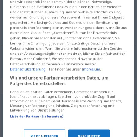
und wir besser mit Ihnen kommunizieren können. Notwendige,
funktionale und statistische Cookies, die für den Betrieb der Webseite
Übersicht aller Übersetzungen
und der statistischen Auswertung unserer Webseite erforderlich sind,
werden auf Grundlage unserer Vorauswahl immer auf Ihrem Endgerät
(Für mehr Details die Übersetzung anklicken/antippen)
gespeichert. Marketing-Cookies und Cookies, die der Bereitstellung
personalisierter Werbung dienen, werden nur gespeichert, wenn Sie uns
millet, ulus
durch einen Klick auf den „Akzeptieren“-Button Ihr Einverständnis
geben. Klicken Sie ansonsten auf „Fortfahren ohne Akzeptieren“. Sie
können Ihre Einwilligung jederzeit für zukünftige Besuche unserer
Webseite widerrufen. Wenn Sie weitere Informationen zu den Cookies
und den Anpassungsmöglichkeiten möchten, klicken Sie einfach auf den
Button „Mehr Optionen“. Weitergehende Hinweise zu der
millet
,
ulus
Nation
Datenverarbeitung entnehmen Sie ansonsten unserer
Datenschutzerklärung
. Hier finden Sie unser
Impressum
.
Wir und unsere Partner verarbeiten Daten, um
Folgendes bereitzustellen:
Synonyme für "Nation"
Genaue Geolocation-Daten verwenden. Geräteeigenschaften zur
Identifikation aktiv abfragen. Speichern von und/oder Zugriff auf
Informationen auf einem Gerät. Personalisierte Werbung und Inhalte,
Messung von Werbung und Inhalten, Zielgruppenforschung und
Staat
,
Land
Entwicklung von Dienstleistungen.
Liste der Partner (Lieferanten)
Volk
,
Bevölkerung
Mehr Optionen
Akzeptieren
© OpenThesaurus.de