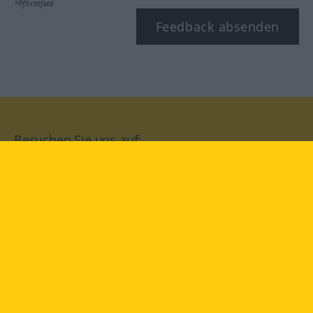
*Pflichtfeld
Feedback absenden
Besuchen Sie uns auf:
facebook
YouTube
Instagram
Langenscheidt
NUTZUNGSBEDINGUNGEN