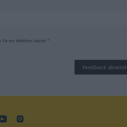
m Sie ein Häkchen setzen.*
Feedback absend
ook
YouTube
Instagram