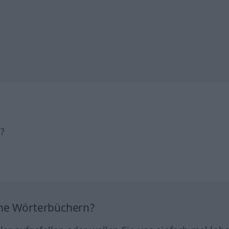
h?
ine Wörterbüchern?