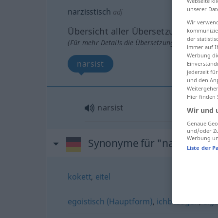
Webseite kli
unserer Dat
narzisstisch
adj
Wir verwend
Übersicht aller Übersetzungen
kommunizier
der statist
(Für mehr Details die Übersetzung anklicken/an
immer auf I
Werbung die
narsist
Einverständ
jederzeit f
und den Anp
Weitergehen
Hier finden
narsist
Wir und 
Genaue Geol
und/oder Zu
Werbung und
Synonyme für "narzisstisch
Liste der P
kokett
,
eitel
egoistisch (Hauptform)
,
ichbezogen
,
eig