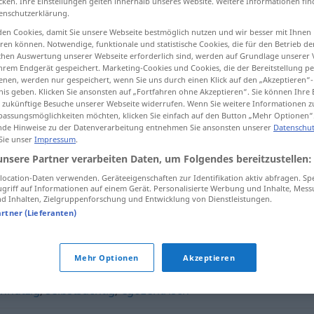
cken. Ihre Einstellungen gelten innerhalb unseres Website. Weitere Informationen fin
enschutzerklärung.
en Cookies, damit Sie unsere Webseite bestmöglich nutzen und wir besser mit Ihnen
en können. Notwendige, funktionale und statistische Cookies, die für den Betrieb d
ischen Auswertung unserer Webseite erforderlich sind, werden auf Grundlage unserer
tippen)
hrem Endgerät gespeichert. Marketing-Cookies und Cookies, die der Bereitstellung per
nen, werden nur gespeichert, wenn Sie uns durch einen Klick auf den „Akzeptieren“-
nis geben. Klicken Sie ansonsten auf „Fortfahren ohne Akzeptieren“. Sie können Ihre 
ür zukünftige Besuche unserer Webseite widerrufen. Wenn Sie weitere Informationen 
assungsmöglichkeiten möchten, klicken Sie einfach auf den Button „Mehr Optionen“
de Hinweise zu der Datenverarbeitung entnehmen Sie ansonsten unserer
Datenschut
 Sie unser
Impressum
.
narzisstisch
unsere Partner verarbeiten Daten, um Folgendes bereitzustellen:
ocation-Daten verwenden. Geräteeigenschaften zur Identifikation aktiv abfragen. Sp
griff auf Informationen auf einem Gerät. Personalisierte Werbung und Inhalte, Mes
 Inhalten, Zielgruppenforschung und Entwicklung von Dienstleistungen.
"
artner (Lieferanten)
Mehr Optionen
Akzeptieren
ennützig
,
selbstsüchtig
,
egozentrisch