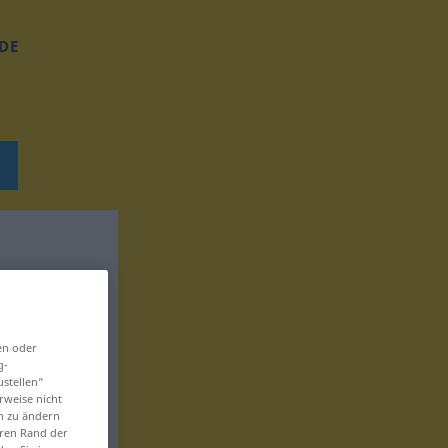
DE
en oder
g-
ustellen“
rweise nicht
en zu ändern
eren Rand der