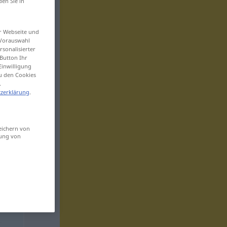
den Sie in
er Webseite und
 Vorauswahl
sonalisierter
Button Ihr
Einwilligung
zu den Cookies
.
zerklärung
.
eichern von
sung von