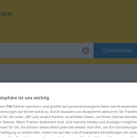
HMEN
Übersetzen
h
für "narzisstisch"
atsphäre ist uns wichtig
sere
716
-Partner speichern und greifen auf personenbezogene Daten wie Browserdat
tzung
Kennungen auf Ihrem Gerät zu. Durch Auswahl von Akzeptieren aktivieren Sie Trackin
n für die unter „Wir und unsere Partner verarbeiten Daten, um Ihnen Dienste bereitz
n Zwecke. Wenn Tracker deaktiviert sind, sind manche Inhalte und Anzeigen mögliche
ektivisch
evant für Sie. Sie können dieses Menü jederzeit wieder aufrufen, um Ihre Einstellung
inwilligung zu widerrufen, indem Sie auf den Link Privatsphäre-Einstellungen am unt