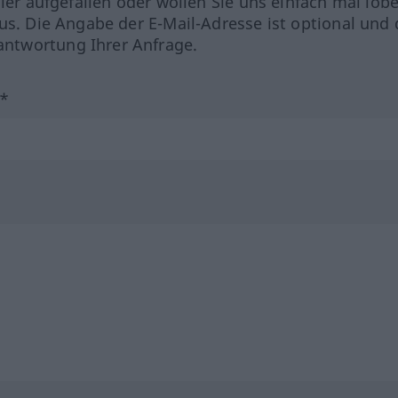
hler aufgefallen oder wollen Sie uns einfach mal lob
us. Die Angabe der E-Mail-Adresse ist optional und 
ntwortung Ihrer Anfrage.
?*