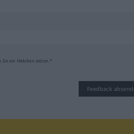
m Sie ein Häkchen setzen.*
Feedback absend