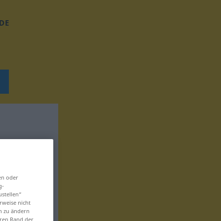
DE
en oder
g-
ustellen“
rweise nicht
en zu ändern
eren Rand der