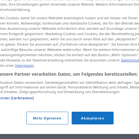
cken. Ihre Einstellungen gelten innerhalb unseres Website. Weitere Informationen fin
enschutzerklärung.
en Cookies, damit Sie unsere Webseite bestmöglich nutzen und wir besser mit Ihnen
en können. Notwendige, funktionale und statistische Cookies, die für den Betrieb d
tippen)
ischen Auswertung unserer Webseite erforderlich sind, werden auf Grundlage unserer
hrem Endgerät gespeichert. Marketing-Cookies und Cookies, die der Bereitstellung per
nen, werden nur gespeichert, wenn Sie uns durch einen Klick auf den „Akzeptieren“-
ek, inmek, düşmek
nis geben. Klicken Sie ansonsten auf „Fortfahren ohne Akzeptieren“. Sie können Ihre 
ür zukünftige Besuche unserer Webseite widerrufen. Wenn Sie weitere Informationen 
assungsmöglichkeiten möchten, klicken Sie einfach auf den Button „Mehr Optionen“
de Hinweise zu der Datenverarbeitung entnehmen Sie ansonsten unserer
Datenschut
 Sie unser
Impressum
.
nachgeben
unsere Partner verarbeiten Daten, um Folgendes bereitzustellen:
ocation-Daten verwenden. Geräteeigenschaften zur Identifikation aktiv abfragen. Sp
nachgeben
griff auf Informationen auf einem Gerät. Personalisierte Werbung und Inhalte, Mes
FIG
 Inhalten, Zielgruppenforschung und Entwicklung von Dienstleistungen.
artner (Lieferanten)
nachgeben
Preise
Mehr Optionen
Akzeptieren
"