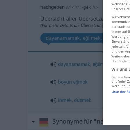
Webseite kli
nachgeben
v/i
<
irr
;
-ge-
;
h.
>
unserer Dat
Wir verwend
Übersicht aller Übersetzungen
kommunizier
(Für mehr Details die Übersetzung anklicken/an
der statist
immer auf I
Werbung die
dayanamamak, eğilmek, boyun eğm
Einverständ
jederzeit f
und den Anp
Weitergehen
Hier finden
dayanamamak
,
eğilmek
Wir und 
Genaue Geol
boyun
eğmek
und/oder Zu
Werbung und
Liste der P
inmek
,
düşmek
Synonyme für "nachgeben