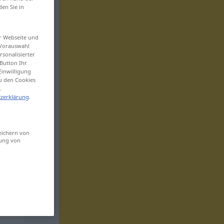
den Sie in
er Webseite und
 Vorauswahl
sonalisierter
Button Ihr
Einwilligung
zu den Cookies
.
zerklärung
.
eichern von
sung von