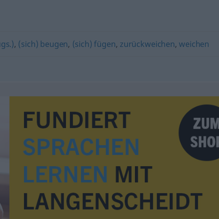
gs.)
,
(sich) beugen
,
(sich) fügen
,
zurückweichen
,
weichen