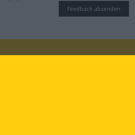
Feedback absenden
Besuchen Sie uns auf:
facebook
YouTube
Instagram
Langenscheidt
NUTZUNGSBEDINGUNGEN