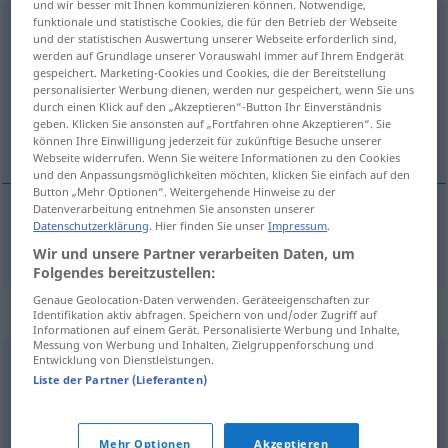
und wir besser mit Ihnen kommunizieren können. Notwendige,
funktionale und statistische Cookies, die für den Betrieb der Webseite
Kurzfassung
f
und der statistischen Auswertung unserer Webseite erforderlich sind,
werden auf Grundlage unserer Vorauswahl immer auf Ihrem Endgerät
Übersicht aller Übersetzungen
gespeichert. Marketing-Cookies und Cookies, die der Bereitstellung
personalisierter Werbung dienen, werden nur gespeichert, wenn Sie uns
(Für mehr Details die Übersetzung anklicken/antippen)
durch einen Klick auf den „Akzeptieren“-Button Ihr Einverständnis
geben. Klicken Sie ansonsten auf „Fortfahren ohne Akzeptieren“. Sie
kısa biçim
können Ihre Einwilligung jederzeit für zukünftige Besuche unserer
Webseite widerrufen. Wenn Sie weitere Informationen zu den Cookies
und den Anpassungsmöglichkeiten möchten, klicken Sie einfach auf den
Button „Mehr Optionen“. Weitergehende Hinweise zu der
Datenverarbeitung entnehmen Sie ansonsten unserer
Datenschutzerklärung
. Hier finden Sie unser
Impressum
.
kısa
biçim
Kurzfassung
(≈ Film
etc
)
Wir und unsere Partner verarbeiten Daten, um
Folgendes bereitzustellen:
Genaue Geolocation-Daten verwenden. Geräteeigenschaften zur
Synonyme für "Kurzfassung"
Identifikation aktiv abfragen. Speichern von und/oder Zugriff auf
Informationen auf einem Gerät. Personalisierte Werbung und Inhalte,
Messung von Werbung und Inhalten, Zielgruppenforschung und
Entwicklung von Dienstleistungen.
Zusammenfassung
,
Kurzform
Liste der Partner (Lieferanten)
© OpenThesaurus.de
Mehr Optionen
Akzeptieren