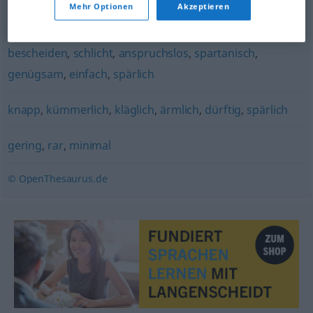
Mehr Optionen
Akzeptieren
schmal (Rente, Pension)
bescheiden
,
schlicht
,
anspruchslos
,
spartanisch
,
genügsam
,
einfach
,
spärlich
knapp
,
kümmerlich
,
kläglich
,
ärmlich
,
dürftig
,
spärlich
gering
,
rar
,
minimal
© OpenThesaurus.de