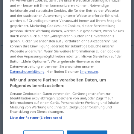
Wir verwenden Cookies, damit Sie unsere Webseite bestmöglich nutzen
und wir besser mit Ihnen kommunizieren können. Notwendige,
Übersicht aller Übersetzungen
funktionale und statistische Cookies, die für den Betrieb der Webseite
und der statistischen Auswertung unserer Webseite erforderlich sind,
(Für mehr Details die Übersetzung anklicken/antippen)
werden auf Grundlage unserer Vorauswahl immer auf Ihrem Endgerät
gespeichert. Marketing-Cookies und Cookies, die der Bereitstellung
fakir, sade, verimsiz, kısır
personalisierter Werbung dienen, werden nur gespeichert, wenn Sie uns
durch einen Klick auf den „Akzeptieren“-Button Ihr Einverständnis
geben. Klicken Sie ansonsten auf „Fortfahren ohne Akzeptieren“. Sie
können Ihre Einwilligung jederzeit für zukünftige Besuche unserer
Webseite widerrufen. Wenn Sie weitere Informationen zu den Cookies
und den Anpassungsmöglichkeiten möchten, klicken Sie einfach auf den
fakir
karg
Button „Mehr Optionen“. Weitergehende Hinweise zu der
Datenverarbeitung entnehmen Sie ansonsten unserer
Datenschutzerklärung
. Hier finden Sie unser
Impressum
.
sade
karg
Essen, Leben
Wir und unsere Partner verarbeiten Daten, um
Folgendes bereitzustellen:
verimsiz
,
kısır
karg
Boden, Landschaft
Genaue Geolocation-Daten verwenden. Geräteeigenschaften zur
Identifikation aktiv abfragen. Speichern von und/oder Zugriff auf
Informationen auf einem Gerät. Personalisierte Werbung und Inhalte,
Messung von Werbung und Inhalten, Zielgruppenforschung und
Synonyme für "karg"
Entwicklung von Dienstleistungen.
Liste der Partner (Lieferanten)
klein (Rente)
,
gering (Lohn)
,
wenig (an) (Einkünften)
,