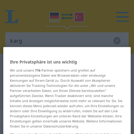
Ihre Privatsphäre ist uns wichtig
Deutsch-Türkisch Wörterbuch
karg
Wir und unsere
716
-Partner speichern und greifen auf
Deutsch-Türkisch Übersetzung für
personenbezogene Daten wie Browserdaten oder eindeutige
Kennungen auf Ihrem Gerät zu. Durch Auswahl von Akzeptieren
"karg"
aktivieren Sie Tracking-Technologien für die unter „Wir und unsere
Partner verarbeiten Daten, um Ihnen Dienste bereitzustellen“
aufgeführten Zwecke. Wenn Tracker deaktiviert sind, sind manche
"karg" Türkisch Übersetzung
Inhalte und Anzeigen möglicherweise nicht mehr so relevant für Sie. Sie
können dieses Menü jederzeit wieder aufrufen, um Ihre Einstellungen zu
ändern oder Ihre Einwilligung zu widerrufen, indem Sie auf den Link
„karg“
Privatsphäre-Einstellungen am unteren Rand der Webseite klicken. Ihre
Einstellungen gelten innerhalb unseres Website. Weitere Informationen
finden Sie in unserer Datenschutzerklärung.
karg
,
kärglich
adj