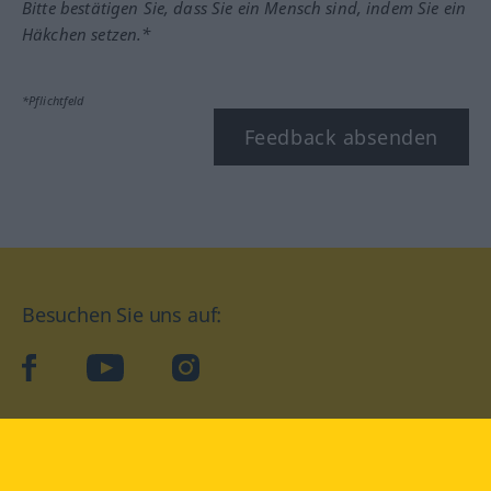
Bitte bestätigen Sie, dass Sie ein Mensch sind, indem Sie ein
Häkchen setzen.*
*Pflichtfeld
Feedback absenden
Besuchen Sie uns auf:
facebook
YouTube
Instagram