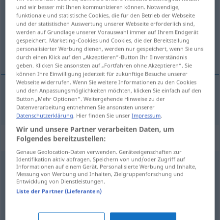
und wir besser mit Ihnen kommunizieren können. Notwendige,
funktionale und statistische Cookies, die für den Betrieb der Webseite
Übersicht aller Übersetzungen
und der statistischen Auswertung unserer Webseite erforderlich sind,
(Für mehr Details die Übersetzung anklicken/antippen)
werden auf Grundlage unserer Vorauswahl immer auf Ihrem Endgerät
gespeichert. Marketing-Cookies und Cookies, die der Bereitstellung
personalisierter Werbung dienen, werden nur gespeichert, wenn Sie uns
herhangi bir yerde, bir yerlerde
durch einen Klick auf den „Akzeptieren“-Button Ihr Einverständnis
geben. Klicken Sie ansonsten auf „Fortfahren ohne Akzeptieren“. Sie
können Ihre Einwilligung jederzeit für zukünftige Besuche unserer
Webseite widerrufen. Wenn Sie weitere Informationen zu den Cookies
und den Anpassungsmöglichkeiten möchten, klicken Sie einfach auf den
Button „Mehr Optionen“. Weitergehende Hinweise zu der
herhangi
bir
yerde,
bir
yerlerde
irgendwo
Datenverarbeitung entnehmen Sie ansonsten unserer
Datenschutzerklärung
. Hier finden Sie unser
Impressum
.
Wir und unsere Partner verarbeiten Daten, um
Beispielsätze für "irgendwo"
Folgendes bereitzustellen:
Genaue Geolocation-Daten verwenden. Geräteeigenschaften zur
Identifikation aktiv abfragen. Speichern von und/oder Zugriff auf
Informationen auf einem Gerät. Personalisierte Werbung und Inhalte,
sich irgendwo
hinlegen
Messung von Werbung und Inhalten, Zielgruppenforschung und
uzanmak
(
)
Entwicklung von Dienstleistungen.
-E
Liste der Partner (Lieferanten)
irgendwo
hingeraten
bir
yere karışmak/kaymak