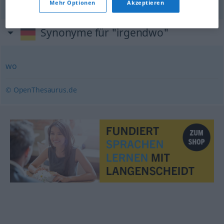
Mehr Optionen
Akzeptieren
Synonyme für "irgendwo"
wo
© OpenThesaurus.de