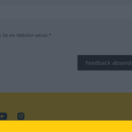
m Sie ein Häkchen setzen.*
Feedback absend
ook
YouTube
Instagram