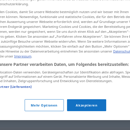
enschutzerklärung.
en Cookies, damit Sie unsere Webseite bestmöglich nutzen und wir besser mit Ihnen
en können. Notwendige, funktionale und statistische Cookies, die für den Betrieb d
ischen Auswertung unserer Webseite erforderlich sind, werden auf Grundlage unserer
tippen)
hrem Endgerät gespeichert. Marketing-Cookies und Cookies, die der Bereitstellung per
nen, werden nur gespeichert, wenn Sie uns durch einen Klick auf den „Akzeptieren“-
nis geben. Klicken Sie ansonsten auf „Fortfahren ohne Akzeptieren“. Sie können Ihre 
ür zukünftige Besuche unserer Webseite widerrufen. Wenn Sie weitere Informationen 
assungsmöglichkeiten möchten, klicken Sie einfach auf den Button „Mehr Optionen“
de Hinweise zu der Datenverarbeitung entnehmen Sie ansonsten unserer
Datenschut
 Sie unser
Impressum
.
ineffektiv
unsere Partner verarbeiten Daten, um Folgendes bereitzustellen:
ocation-Daten verwenden. Geräteeigenschaften zur Identifikation aktiv abfragen. Sp
griff auf Informationen auf einem Gerät. Personalisierte Werbung und Inhalte, Mes
 Inhalten, Zielgruppenforschung und Entwicklung von Dienstleistungen.
artner (Lieferanten)
unwirksam
,
wirkungslos
Mehr Optionen
Akzeptieren