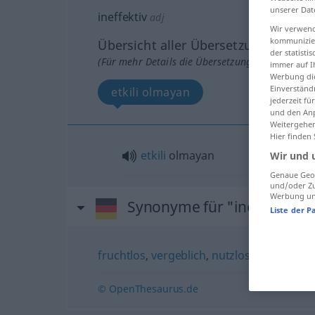
unserer Dat
ineffektiv
adj
Wir verwend
kommunizier
Übersicht aller Übersetzungen
der statist
(Für mehr Details die Übersetzung anklicken/an
immer auf I
Werbung die
Einverständ
etkili olmayan
jederzeit f
und den Anp
Weitergehen
Hier finden
etkili
olmayan
Wir und 
Genaue Geol
und/oder Zu
Werbung und
Synonyme für "ineffektiv"
Liste der P
fruchtlos
,
vergeblich
,
nutzlos
,
erfolglos
,
© OpenThesaurus.de