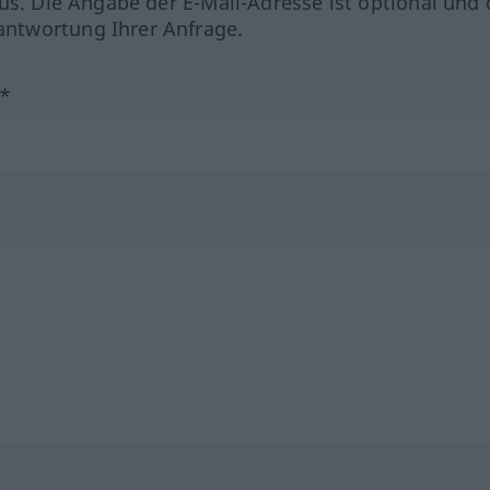
us. Die Angabe der E-Mail-Adresse ist optional und 
ntwortung Ihrer Anfrage.
?*