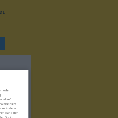
DE
en oder
g-
ustellen“
rweise nicht
en zu ändern
eren Rand der
den Sie in