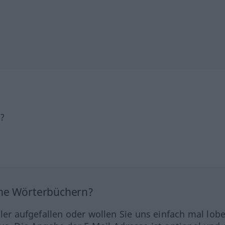
h?
ine Wörterbüchern?
hler aufgefallen oder wollen Sie uns einfach mal lob