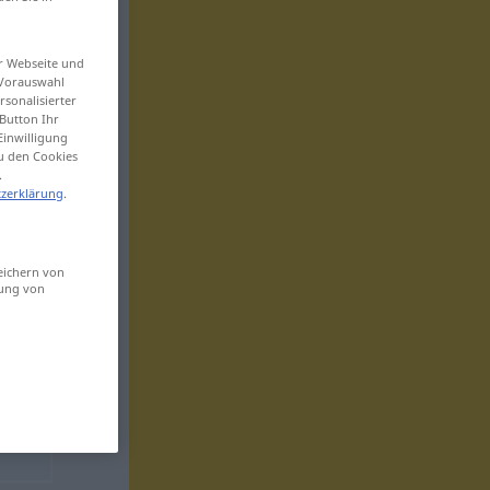
er Webseite und
 Vorauswahl
sonalisierter
Button Ihr
Einwilligung
zu den Cookies
.
zerklärung
.
eichern von
sung von