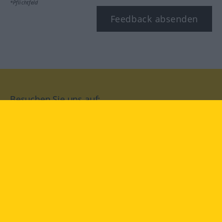
*Pflichtfeld
Feedback absenden
Besuchen Sie uns auf:
facebook
YouTube
Instagram
Langenscheidt
NUTZUNGSBEDINGUNGEN