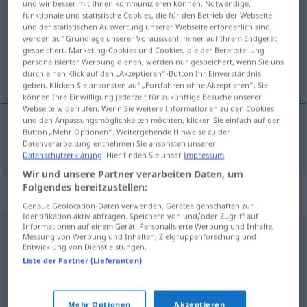
und wir besser mit Ihnen kommunizieren können. Notwendige,
funktionale und statistische Cookies, die für den Betrieb der Webseite
Übersicht aller Übersetzungen
und der statistischen Auswertung unserer Webseite erforderlich sind,
werden auf Grundlage unserer Vorauswahl immer auf Ihrem Endgerät
(Für mehr Details die Übersetzung anklicken/antippen)
gespeichert. Marketing-Cookies und Cookies, die der Bereitstellung
personalisierter Werbung dienen, werden nur gespeichert, wenn Sie uns
nezaket
durch einen Klick auf den „Akzeptieren“-Button Ihr Einverständnis
geben. Klicken Sie ansonsten auf „Fortfahren ohne Akzeptieren“. Sie
können Ihre Einwilligung jederzeit für zukünftige Besuche unserer
Webseite widerrufen. Wenn Sie weitere Informationen zu den Cookies
und den Anpassungsmöglichkeiten möchten, klicken Sie einfach auf den
Button „Mehr Optionen“. Weitergehende Hinweise zu der
nezaket
Höflichkeit
Datenverarbeitung entnehmen Sie ansonsten unserer
Datenschutzerklärung
. Hier finden Sie unser
Impressum
.
Wir und unsere Partner verarbeiten Daten, um
Folgendes bereitzustellen:
Synonyme für "Höflichkeit"
Genaue Geolocation-Daten verwenden. Geräteeigenschaften zur
Identifikation aktiv abfragen. Speichern von und/oder Zugriff auf
Informationen auf einem Gerät. Personalisierte Werbung und Inhalte,
Messung von Werbung und Inhalten, Zielgruppenforschung und
Anstand
,
Schliff
Entwicklung von Dienstleistungen.
Liste der Partner (Lieferanten)
Freundlichkeit
,
Gefälligkeit
,
Entgegenkommen
Mehr Optionen
Akzeptieren
© OpenThesaurus.de