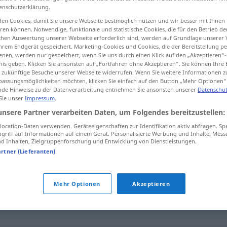
enschutzerklärung.
en Cookies, damit Sie unsere Webseite bestmöglich nutzen und wir besser mit Ihnen
en können. Notwendige, funktionale und statistische Cookies, die für den Betrieb d
ischen Auswertung unserer Webseite erforderlich sind, werden auf Grundlage unserer
tippen)
hrem Endgerät gespeichert. Marketing-Cookies und Cookies, die der Bereitstellung per
nen, werden nur gespeichert, wenn Sie uns durch einen Klick auf den „Akzeptieren“-
nis geben. Klicken Sie ansonsten auf „Fortfahren ohne Akzeptieren“. Sie können Ihre 
ür zukünftige Besuche unserer Webseite widerrufen. Wenn Sie weitere Informationen 
assungsmöglichkeiten möchten, klicken Sie einfach auf den Button „Mehr Optionen“
de Hinweise zu der Datenverarbeitung entnehmen Sie ansonsten unserer
Datenschut
 Sie unser
Impressum
.
hinrichten
unsere Partner verarbeiten Daten, um Folgendes bereitzustellen:
ocation-Daten verwenden. Geräteeigenschaften zur Identifikation aktiv abfragen. Sp
griff auf Informationen auf einem Gerät. Personalisierte Werbung und Inhalte, Mes
 Inhalten, Zielgruppenforschung und Entwicklung von Dienstleistungen.
artner (Lieferanten)
Mehr Optionen
Akzeptieren