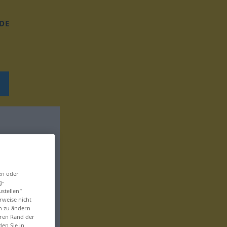
DE
en oder
g-
ustellen“
rweise nicht
en zu ändern
eren Rand der
den Sie in