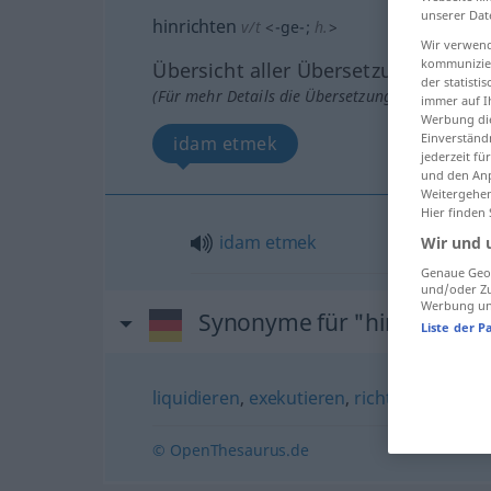
unserer Dat
hinrichten
v/t
<
-ge-
;
h.
>
Wir verwend
kommunizier
Übersicht aller Übersetzungen
der statist
(Für mehr Details die Übersetzung anklicken/an
immer auf I
Werbung die
Einverständ
idam etmek
jederzeit f
und den Anp
Weitergehen
Hier finden
idam
etmek
Wir und 
Genaue Geol
und/oder Zu
Werbung und
Synonyme für "hinrichten"
Liste der P
liquidieren
,
exekutieren
,
richten
© OpenThesaurus.de