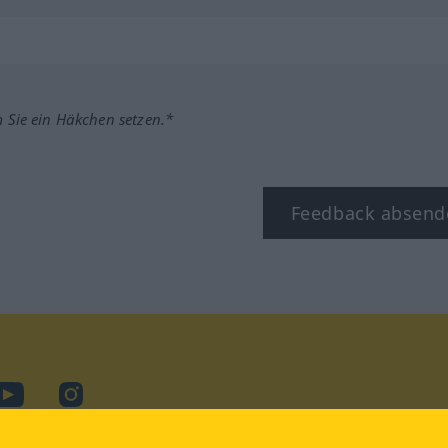
m Sie ein Häkchen setzen.*
Feedback absend
ook
YouTube
Instagram