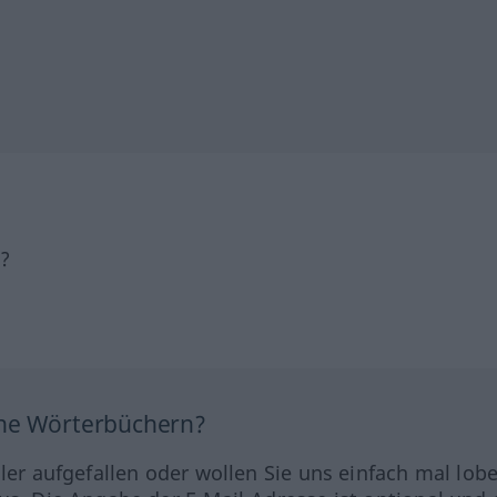
h?
ine Wörterbüchern?
hler aufgefallen oder wollen Sie uns einfach mal lob