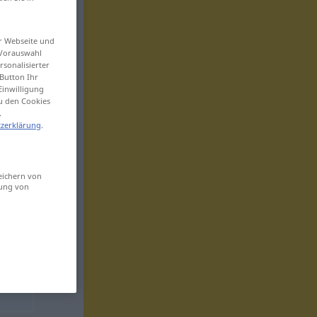
er Webseite und
 Vorauswahl
sonalisierter
Button Ihr
Einwilligung
zu den Cookies
.
zerklärung
.
eichern von
sung von