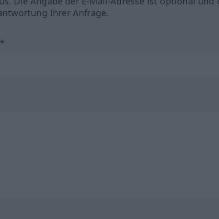
us. Die Angabe der E-Mail-Adresse ist optional und 
ntwortung Ihrer Anfrage.
?*