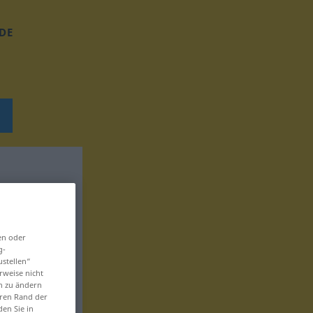
DE
en oder
g-
ustellen“
rweise nicht
en zu ändern
eren Rand der
den Sie in