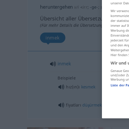
unserer Dat
heruntergehen
v/i
<
irr
;
-ge-
;
s.
>
Wir verwend
kommunizier
Übersicht aller Übersetzungen
der statist
(Für mehr Details die Übersetzung anklicken/an
immer auf I
Werbung die
Einverständ
inmek
jederzeit f
und den Anp
Weitergehen
Hier finden
Wir und 
inmek
Genaue Geol
und/oder Zu
Beispiele
Werbung und
Liste der P
hız(ın)ı
kesmek
fiyatları
düşürmek