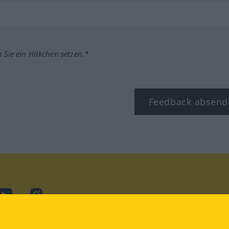
m Sie ein Häkchen setzen.*
Feedback absend
ook
YouTube
Instagram