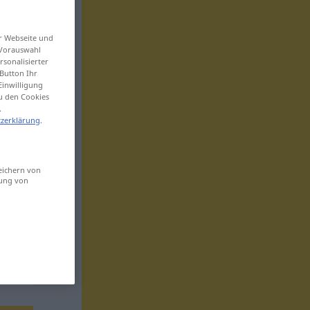
er Webseite und
 Vorauswahl
sonalisierter
Button Ihr
Einwilligung
zu den Cookies
.
zerklärung
.
eichern von
sung von