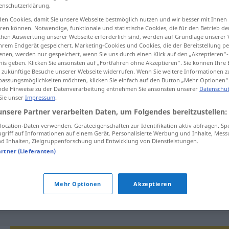
enschutzerklärung.
en Cookies, damit Sie unsere Webseite bestmöglich nutzen und wir besser mit Ihnen
en können. Notwendige, funktionale und statistische Cookies, die für den Betrieb d
ischen Auswertung unserer Webseite erforderlich sind, werden auf Grundlage unserer
tippen)
hrem Endgerät gespeichert. Marketing-Cookies und Cookies, die der Bereitstellung per
nen, werden nur gespeichert, wenn Sie uns durch einen Klick auf den „Akzeptieren“-
nis geben. Klicken Sie ansonsten auf „Fortfahren ohne Akzeptieren“. Sie können Ihre 
ür zukünftige Besuche unserer Webseite widerrufen. Wenn Sie weitere Informationen 
assungsmöglichkeiten möchten, klicken Sie einfach auf den Button „Mehr Optionen“
de Hinweise zu der Datenverarbeitung entnehmen Sie ansonsten unserer
Datenschut
 Sie unser
Impressum
.
unsere Partner verarbeiten Daten, um Folgendes bereitzustellen:
heruntergehen
ocation-Daten verwenden. Geräteeigenschaften zur Identifikation aktiv abfragen. Sp
griff auf Informationen auf einem Gerät. Personalisierte Werbung und Inhalte, Mes
 Inhalten, Zielgruppenforschung und Entwicklung von Dienstleistungen.
artner (Lieferanten)
mit der
Geschwindigkeit
heruntergehen
Mehr Optionen
Akzeptieren
mit den Preisen heruntergehen