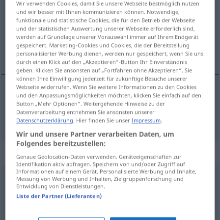
Wir verwenden Cookies, damit Sie unsere Webseite bestmöglich nutzen
und wir besser mit Ihnen kommunizieren können. Notwendige,
Übersicht aller Übersetzungen
funktionale und statistische Cookies, die für den Betrieb der Webseite
und der statistischen Auswertung unserer Webseite erforderlich sind,
(Für mehr Details die Übersetzung anklicken/antippen)
werden auf Grundlage unserer Vorauswahl immer auf Ihrem Endgerät
gespeichert. Marketing-Cookies und Cookies, die der Bereitstellung
iyileştirmek, tedavi etmek
personalisierter Werbung dienen, werden nur gespeichert, wenn Sie uns
durch einen Klick auf den „Akzeptieren“-Button Ihr Einverständnis
geben. Klicken Sie ansonsten auf „Fortfahren ohne Akzeptieren“. Sie
können Ihre Einwilligung jederzeit für zukünftige Besuche unserer
Webseite widerrufen. Wenn Sie weitere Informationen zu den Cookies
und den Anpassungsmöglichkeiten möchten, klicken Sie einfach auf den
iyileştirmek
,
tedavi
etmek
heilen
Button „Mehr Optionen“. Weitergehende Hinweise zu der
Datenverarbeitung entnehmen Sie ansonsten unserer
Datenschutzerklärung
. Hier finden Sie unser
Impressum
.
Wir und unsere Partner verarbeiten Daten, um
Folgendes bereitzustellen:
„heilen“
: intransitives Verb
Genaue Geolocation-Daten verwenden. Geräteeigenschaften zur
Identifikation aktiv abfragen. Speichern von und/oder Zugriff auf
Informationen auf einem Gerät. Personalisierte Werbung und Inhalte,
heilen
Messung von Werbung und Inhalten, Zielgruppenforschung und
v/i
<
h.
;
s.
>
Entwicklung von Dienstleistungen.
Liste der Partner (Lieferanten)
Übersicht aller Übersetzungen
(Für mehr Details die Übersetzung anklicken/antippen)