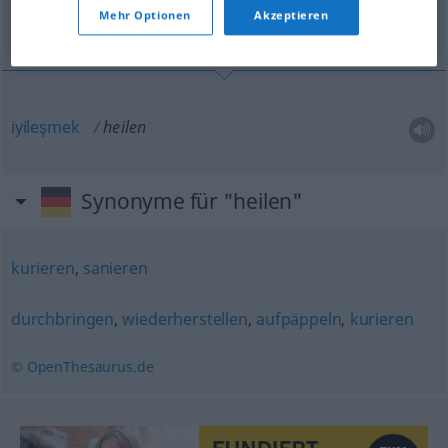
Mehr Optionen
Akzeptieren
iyileşmek
iyileşmek
heilen
Synonyme für "heilen"
kurieren
,
sanieren
durchbringen
,
wiederherstellen
,
aufpäppeln
,
kurieren
© OpenThesaurus.de