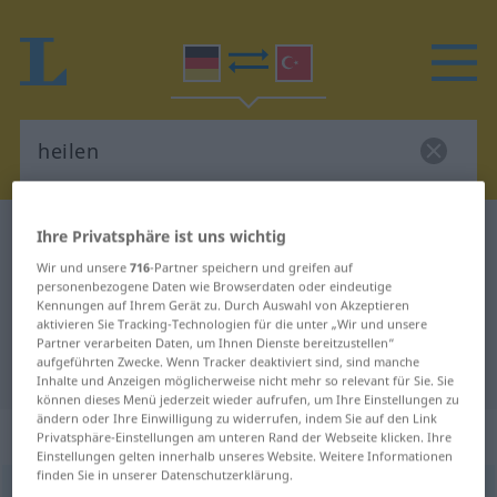
Deutsch-Türkisch Wörterbuch
heilen
Ihre Privatsphäre ist uns wichtig
Deutsch-Türkisch Übersetzung für
Wir und unsere
716
-Partner speichern und greifen auf
personenbezogene Daten wie Browserdaten oder eindeutige
"heilen"
Kennungen auf Ihrem Gerät zu. Durch Auswahl von Akzeptieren
aktivieren Sie Tracking-Technologien für die unter „Wir und unsere
Partner verarbeiten Daten, um Ihnen Dienste bereitzustellen“
aufgeführten Zwecke. Wenn Tracker deaktiviert sind, sind manche
"heilen" Türkisch Übersetzung
Inhalte und Anzeigen möglicherweise nicht mehr so relevant für Sie. Sie
können dieses Menü jederzeit wieder aufrufen, um Ihre Einstellungen zu
ändern oder Ihre Einwilligung zu widerrufen, indem Sie auf den Link
„heilen“
: transitives Verb
Privatsphäre-Einstellungen am unteren Rand der Webseite klicken. Ihre
Einstellungen gelten innerhalb unseres Website. Weitere Informationen
finden Sie in unserer Datenschutzerklärung.
heilen
v/t
<
h.
;
h.
>