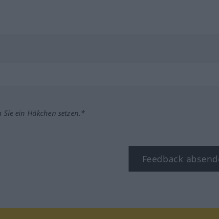
m Sie ein Häkchen setzen.*
Feedback absend