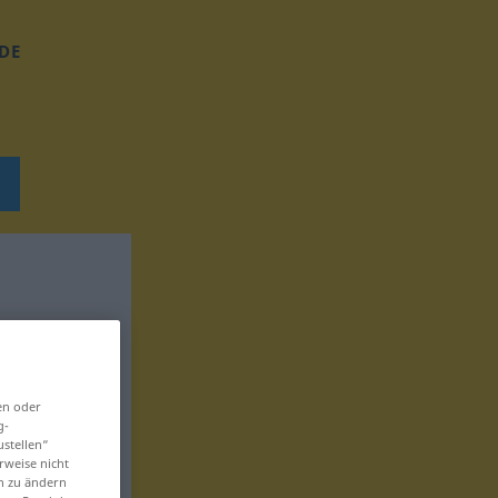
DE
en oder
g-
ustellen“
rweise nicht
en zu ändern