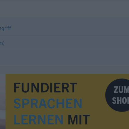
egriff
m)