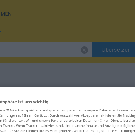
HMEN
Übersetzen
für "Heft"
atsphäre ist uns wichtig
sere
716
-Partner speichern und greifen auf personenbezogene Daten wie Browserdat
Kennungen auf Ihrem Gerät zu. Durch Auswahl von Akzeptieren aktivieren Sie Trackin
n für die unter „Wir und unsere Partner verarbeiten Daten, um Ihnen Dienste bereitz
n Zwecke. Wenn Tracker deaktiviert sind, sind manche Inhalte und Anzeigen mögliche
evant für Sie. Sie können dieses Menü jederzeit wieder aufrufen, um Ihre Einstellung