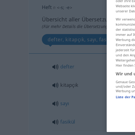
oder Ihre E
Webseite kli
Heft
n
<
-s
;
-e
>
unserer Dat
Übersicht aller Übersetzungen
Wir verwend
kommunizier
(Für mehr Details die Übersetzung anklicken/an
der statist
immer auf I
defter, kitapçık, sayı, fasikül
Werbung die
Einverständ
jederzeit f
und den Anp
Weitergehen
Hier finden
defter
Wir und 
Genaue Geol
kitapçık
und/oder Zu
Werbung und
Liste der P
sayı
fasikül