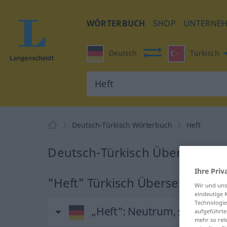
WÖRTERBUCH
SHOP
UNTERNE
Deutsch
Türkisch
Deutsch-Türkisch Wörterbuch
Heft
Deutsch-Türkisch Übersetzung 
Ihre Priv
"Heft" Türkisch Übersetzung
Wir und un
eindeutige 
Technologie
„Heft“
: Neutrum, sächlich
aufgeführte
mehr so rel