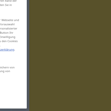
eren Rand der
den Sie in
er Webseite und
 Vorauswahl
sonalisierter
Button Ihr
Einwilligung
zu den Cookies
.
zerklärung
.
eichern von
sung von