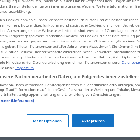
inwilligung zu widerrufen, indem Sie auf den Link Privatsphäre-Einstellungen am unt
cken. Ihre Einstellungen gelten innerhalb unseres Website. Weitere Informationen fin
enschutzerklärung.
en Cookies, damit Sie unsere Webseite bestmöglich nutzen und wir besser mit Ihnen
en können. Notwendige, funktionale und statistische Cookies, die für den Betrieb d
tippen)
ischen Auswertung unserer Webseite erforderlich sind, werden auf Grundlage unserer
hrem Endgerät gespeichert. Marketing-Cookies und Cookies, die der Bereitstellung per
nen, werden nur gespeichert, wenn Sie uns durch einen Klick auf den „Akzeptieren“-
nis geben. Klicken Sie ansonsten auf „Fortfahren ohne Akzeptieren“. Sie können Ihre 
ür zukünftige Besuche unserer Webseite widerrufen. Wenn Sie weitere Informationen 
assungsmöglichkeiten möchten, klicken Sie einfach auf den Button „Mehr Optionen“
de Hinweise zu der Datenverarbeitung entnehmen Sie ansonsten unserer
Datenschut
 Sie unser
Impressum
.
Heft
(≈ Schreibheft)
unsere Partner verarbeiten Daten, um Folgendes bereitzustellen:
ocation-Daten verwenden. Geräteeigenschaften zur Identifikation aktiv abfragen. Sp
Heft
(≈ Büchlein)
griff auf Informationen auf einem Gerät. Personalisierte Werbung und Inhalte, Mes
 Inhalten, Zielgruppenforschung und Entwicklung von Dienstleistungen.
artner (Lieferanten)
Heft
Zeitschrift
Mehr Optionen
Akzeptieren
Heft
(≈ Lieferung)