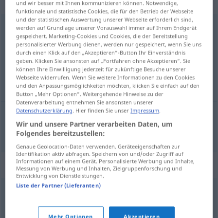
sächlich
und wir besser mit Ihnen kommunizieren können. Notwendige,
funktionale und statistische Cookies, die für den Betrieb der Webseite
und der statistischen Auswertung unserer Webseite erforderlich sind,
Haushaltsdefizit
n
werden auf Grundlage unserer Vorauswahl immer auf Ihrem Endgerät
gespeichert. Marketing-Cookies und Cookies, die der Bereitstellung
personalisierter Werbung dienen, werden nur gespeichert, wenn Sie uns
Übersicht aller Übersetzungen
durch einen Klick auf den „Akzeptieren“-Button Ihr Einverständnis
(Für mehr Details die Übersetzung anklicken/antippen)
geben. Klicken Sie ansonsten auf „Fortfahren ohne Akzeptieren“. Sie
können Ihre Einwilligung jederzeit für zukünftige Besuche unserer
Webseite widerrufen. Wenn Sie weitere Informationen zu den Cookies
bütçe açığı
und den Anpassungsmöglichkeiten möchten, klicken Sie einfach auf den
Button „Mehr Optionen“. Weitergehende Hinweise zu der
Datenverarbeitung entnehmen Sie ansonsten unserer
Datenschutzerklärung
. Hier finden Sie unser
Impressum
.
Wir und unsere Partner verarbeiten Daten, um
bütçe
açığı
Haushaltsdefizit
Folgendes bereitzustellen:
Genaue Geolocation-Daten verwenden. Geräteeigenschaften zur
Identifikation aktiv abfragen. Speichern von und/oder Zugriff auf
Informationen auf einem Gerät. Personalisierte Werbung und Inhalte,
Synonyme für "Haushaltsdefizit"
Messung von Werbung und Inhalten, Zielgruppenforschung und
Entwicklung von Dienstleistungen.
Liste der Partner (Lieferanten)
Fehlbetrag
,
Haushaltsloch (ugs.)
,
Defizit
Mehr Optionen
Akzeptieren