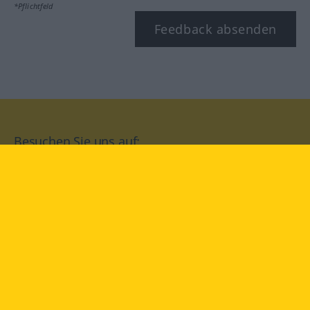
*Pflichtfeld
Feedback absenden
Besuchen Sie uns auf:
facebook
YouTube
Instagram
Langenscheidt
NUTZUNGSBEDINGUNGEN