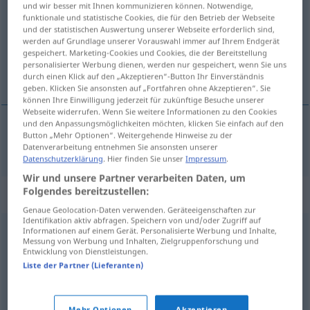
und wir besser mit Ihnen kommunizieren können. Notwendige,
funktionale und statistische Cookies, die für den Betrieb der Webseite
Übersicht aller Übersetzungen
und der statistischen Auswertung unserer Webseite erforderlich sind,
werden auf Grundlage unserer Vorauswahl immer auf Ihrem Endgerät
(Für mehr Details die Übersetzung anklicken/antippen)
gespeichert. Marketing-Cookies und Cookies, die der Bereitstellung
personalisierter Werbung dienen, werden nur gespeichert, wenn Sie uns
en önemli şey
durch einen Klick auf den „Akzeptieren“-Button Ihr Einverständnis
geben. Klicken Sie ansonsten auf „Fortfahren ohne Akzeptieren“. Sie
können Ihre Einwilligung jederzeit für zukünftige Besuche unserer
Webseite widerrufen. Wenn Sie weitere Informationen zu den Cookies
und den Anpassungsmöglichkeiten möchten, klicken Sie einfach auf den
Button „Mehr Optionen“. Weitergehende Hinweise zu der
en
önemli
şey
(
od
nokta)
Hauptsache
Datenverarbeitung entnehmen Sie ansonsten unserer
Datenschutzerklärung
. Hier finden Sie unser
Impressum
.
Wir und unsere Partner verarbeiten Daten, um
Folgendes bereitzustellen:
Synonyme für "Hauptsache"
Genaue Geolocation-Daten verwenden. Geräteeigenschaften zur
Identifikation aktiv abfragen. Speichern von und/oder Zugriff auf
Informationen auf einem Gerät. Personalisierte Werbung und Inhalte,
wenigstens
,
immerhin (ugs.)
Messung von Werbung und Inhalten, Zielgruppenforschung und
Entwicklung von Dienstleistungen.
Liste der Partner (Lieferanten)
Kern
,
Drehpunkt
,
Kernstück
,
Zentrum
Mehr Optionen
Akzeptieren