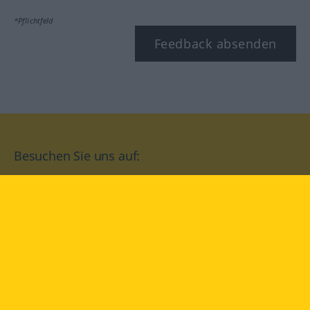
*Pflichtfeld
Feedback absenden
Besuchen Sie uns auf:
facebook
YouTube
Instagram
Langenscheidt