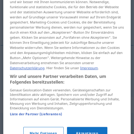
und wir besser mit Ihnen kommunizieren können. Notwendige,
funktionale und statistische Cookies, die für den Betrieb der Webseite
Übersicht aller Übersetzungen
und der statistischen Auswertung unserer Webseite erforderlich sind,
werden auf Grundlage unserer Vorauswahl immer auf Ihrem Endgerät
(Für mehr Details die Übersetzung anklicken/antippen)
gespeichert. Marketing-Cookies und Cookies, die der Bereitstellung
personalisierter Werbung dienen, werden nur gespeichert, wenn Sie uns
sıkılmak...
durch einen Klick auf den „Akzeptieren“-Button Ihr Einverständnis
geben. Klicken Sie ansonsten auf „Fortfahren ohne Akzeptieren“. Sie
können Ihre Einwilligung jederzeit für zukünftige Besuche unserer
Webseite widerrufen. Wenn Sie weitere Informationen zu den Cookies
und den Anpassungsmöglichkeiten möchten, klicken Sie einfach auf den
Beispiele
Button „Mehr Optionen“. Weitergehende Hinweise zu der
Datenverarbeitung entnehmen Sie ansonsten unserer
zu tun
yapmaya
sich genieren
(
)
Datenschutzerklärung
. Hier finden Sie unser
Impressum
.
Wir und unsere Partner verarbeiten Daten, um
sıkılmak
,
utanmak
Folgendes bereitzustellen:
Genaue Geolocation-Daten verwenden. Geräteeigenschaften zur
Identifikation aktiv abfragen. Speichern von und/oder Zugriff auf
Informationen auf einem Gerät. Personalisierte Werbung und Inhalte,
Synonyme für "genieren"
Messung von Werbung und Inhalten, Zielgruppenforschung und
Entwicklung von Dienstleistungen.
Liste der Partner (Lieferanten)
erröten
,
(sich) schämen (Hauptform)
Mehr Optionen
Akzeptieren