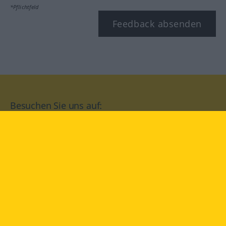
*Pflichtfeld
Feedback absenden
Besuchen Sie uns auf:
facebook
YouTube
Instagram
Langenscheidt
NUTZUNGSBEDINGUNGEN