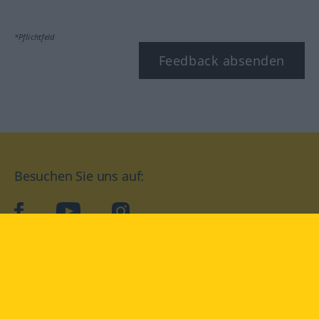
*Pflichtfeld
Feedback absenden
Besuchen Sie uns auf:
facebook
YouTube
Instagram
Langenscheidt