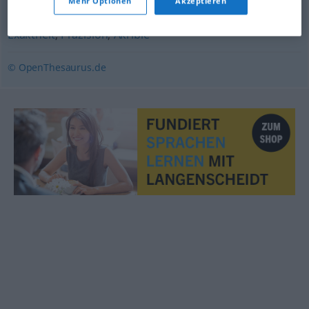
Mehr Optionen
Akzeptieren
Exaktheit
,
Präzision
,
Akribie
© OpenThesaurus.de