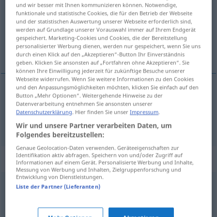
und wir besser mit Ihnen kommunizieren können. Notwendige,
funktionale und statistische Cookies, die für den Betrieb der Webseite
Übersicht aller Übersetzungen
und der statistischen Auswertung unserer Webseite erforderlich sind,
(Für mehr Details die Übersetzung anklicken/antippen)
werden auf Grundlage unserer Vorauswahl immer auf Ihrem Endgerät
gespeichert. Marketing-Cookies und Cookies, die der Bereitstellung
personalisierter Werbung dienen, werden nur gespeichert, wenn Sie uns
doğruluk, titizlik, kesinlik
durch einen Klick auf den „Akzeptieren“-Button Ihr Einverständnis
geben. Klicken Sie ansonsten auf „Fortfahren ohne Akzeptieren“. Sie
können Ihre Einwilligung jederzeit für zukünftige Besuche unserer
Webseite widerrufen. Wenn Sie weitere Informationen zu den Cookies
und den Anpassungsmöglichkeiten möchten, klicken Sie einfach auf den
Button „Mehr Optionen“. Weitergehende Hinweise zu der
doğruluk
,
titizlik
Genauigkeit
Datenverarbeitung entnehmen Sie ansonsten unserer
Datenschutzerklärung
. Hier finden Sie unser
Impressum
.
kesinlik
Genauigkeit
Wir und unsere Partner verarbeiten Daten, um
Folgendes bereitzustellen:
Genaue Geolocation-Daten verwenden. Geräteeigenschaften zur
Identifikation aktiv abfragen. Speichern von und/oder Zugriff auf
Synonyme für "Genauigkeit"
Informationen auf einem Gerät. Personalisierte Werbung und Inhalte,
Messung von Werbung und Inhalten, Zielgruppenforschung und
Entwicklung von Dienstleistungen.
Liste der Partner (Lieferanten)
Sorgfalt
,
Gewissenhaftigkeit
Richtigkeit