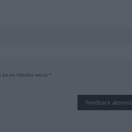
m Sie ein Häkchen setzen.*
Feedback absend