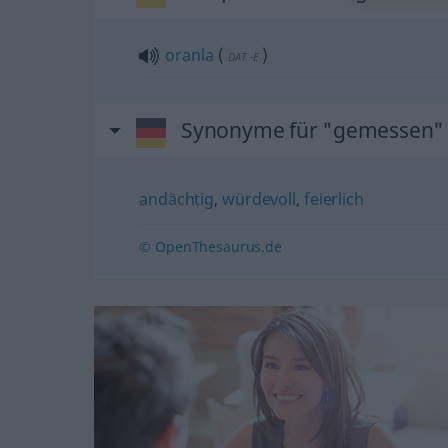
oranla
(
)
DAT
-E
Synonyme für "gemessen"
andächtig
,
würdevoll
,
feierlich
© OpenThesaurus.de