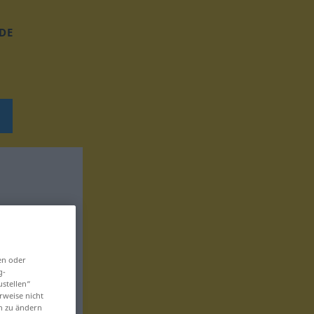
DE
en oder
g-
ustellen“
rweise nicht
en zu ändern