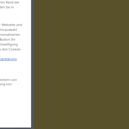
eren Rand der
den Sie in
er Webseite und
 Vorauswahl
sonalisierter
Button Ihr
Einwilligung
zu den Cookies
.
zerklärung
.
eichern von
sung von