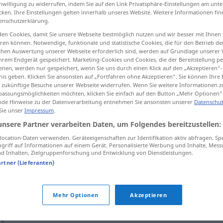
inwilligung zu widerrufen, indem Sie auf den Link Privatsphäre-Einstellungen am unt
cken. Ihre Einstellungen gelten innerhalb unseres Website. Weitere Informationen fin
enschutzerklärung.
en Cookies, damit Sie unsere Webseite bestmöglich nutzen und wir besser mit Ihnen
tippen)
en können. Notwendige, funktionale und statistische Cookies, die für den Betrieb d
ischen Auswertung unserer Webseite erforderlich sind, werden auf Grundlage unserer
hrem Endgerät gespeichert. Marketing-Cookies und Cookies, die der Bereitstellung per
nen, werden nur gespeichert, wenn Sie uns durch einen Klick auf den „Akzeptieren“-
nis geben. Klicken Sie ansonsten auf „Fortfahren ohne Akzeptieren“. Sie können Ihre 
ür zukünftige Besuche unserer Webseite widerrufen. Wenn Sie weitere Informationen 
assungsmöglichkeiten möchten, klicken Sie einfach auf den Button „Mehr Optionen“
de Hinweise zu der Datenverarbeitung entnehmen Sie ansonsten unserer
Datenschut
gemessen
 Sie unser
Impressum
.
unsere Partner verarbeiten Daten, um Folgendes bereitzustellen:
ocation-Daten verwenden. Geräteeigenschaften zur Identifikation aktiv abfragen. Sp
gemessen
griff auf Informationen auf einem Gerät. Personalisierte Werbung und Inhalte, Mes
 Inhalten, Zielgruppenforschung und Entwicklung von Dienstleistungen.
artner (Lieferanten)
gemessen an
Mehr Optionen
Akzeptieren
n"