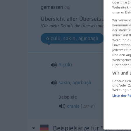
oder Ihre E
gemessen
adj
Webseite kli
unserer Dat
Übersicht aller Übersetzungen
Wir verwend
(Für mehr Details die Übersetzung anklicken/an
kommunizier
der statist
immer auf I
ölçülü, sakin, ağırbaşlı
Werbung die
Einverständ
jederzeit f
und den Anp
Weitergehen
ölçülü
Hier finden
Wir und 
Genaue Geol
sakin
,
ağırbaşlı
und/oder Zu
Werbung und
Liste der P
Beispiele
oranla
(
)
DAT
-E
Beispielsätze für "gemesse