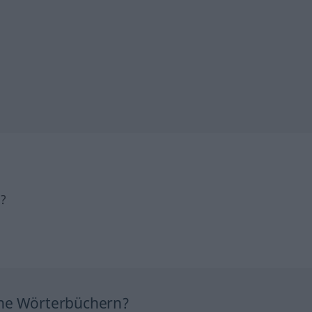
h?
ine Wörterbüchern?