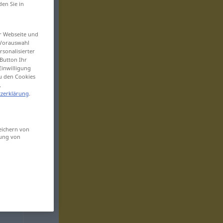
den Sie in
er Webseite und
 Vorauswahl
sonalisierter
Button Ihr
Einwilligung
zu den Cookies
.
zerklärung
.
eichern von
sung von