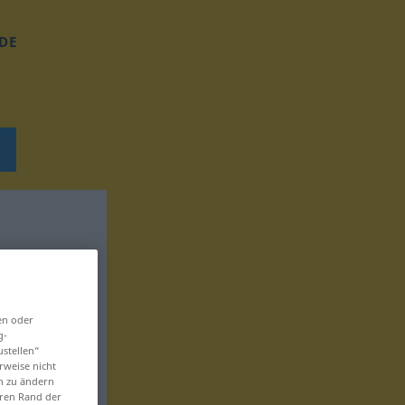
DE
en oder
g-
ustellen“
rweise nicht
en zu ändern
eren Rand der