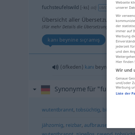
Webseite kli
fuchsteufelswild
[-ks]
adj
UMG
unserer Dat
Wir verwend
Übersicht aller Übersetzungen
kommunizier
der statist
(Für mehr Details die Übersetzung anklicken/an
immer auf I
Werbung die
kanı beynine sıçramış
Einverständ
jederzeit f
und den Anp
Weitergehen
Hier finden
(öfkeden)
kanı
beynine sıçramış 
Wir und 
Genaue Geol
und/oder Zu
Synonyme für "fuchsteufel
Werbung und
Liste der P
wutentbrannt
,
tobsüchtig
,
bitterböse
,
ra
jähzornig
,
reizbar
,
aufbrausend
,
zornig
,
i
wutentbrannt
,
zügellos
,
rasend
,
tobsücht