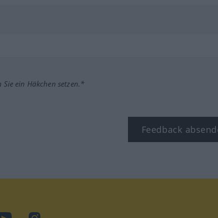
m Sie ein Häkchen setzen.*
Feedback absend