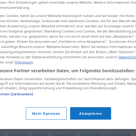
cken. Ihre Einstellungen gelten innerhalb unseres Website. Weitere Informationen fin
enschutzerklärung.
en Cookies, damit Sie unsere Webseite bestmöglich nutzen und wir besser mit Ihnen
en können. Notwendige, funktionale und statistische Cookies, die für den Betrieb d
ischen Auswertung unserer Webseite erforderlich sind, werden auf Grundlage unserer
tippen)
hrem Endgerät gespeichert. Marketing-Cookies und Cookies, die der Bereitstellung per
nen, werden nur gespeichert, wenn Sie uns durch einen Klick auf den „Akzeptieren“-
nis geben. Klicken Sie ansonsten auf „Fortfahren ohne Akzeptieren“. Sie können Ihre 
ür zukünftige Besuche unserer Webseite widerrufen. Wenn Sie weitere Informationen 
assungsmöglichkeiten möchten, klicken Sie einfach auf den Button „Mehr Optionen“
de Hinweise zu der Datenverarbeitung entnehmen Sie ansonsten unserer
Datenschut
 Sie unser
Impressum
.
(bir halde)
fuchsteufelswild
unsere Partner verarbeiten Daten, um Folgendes bereitzustellen:
ocation-Daten verwenden. Geräteeigenschaften zur Identifikation aktiv abfragen. Sp
griff auf Informationen auf einem Gerät. Personalisierte Werbung und Inhalte, Mes
swild"
 Inhalten, Zielgruppenforschung und Entwicklung von Dienstleistungen.
artner (Lieferanten)
send
,
stocksauer (ugs.)
Mehr Optionen
Akzeptieren
mpulsiv
,
unbeherrscht
,
ungehalten (geh.)
,
unkontrolliert
,
ig
,
aggressiv
,
wütend
,
ungeduldig
,
hitzköpfig
,
ungezügelt
,