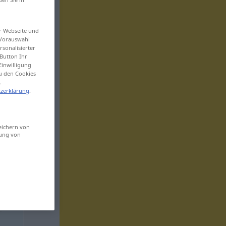
er Webseite und
 Vorauswahl
sonalisierter
Button Ihr
Einwilligung
zu den Cookies
.
zerklärung
.
eichern von
sung von