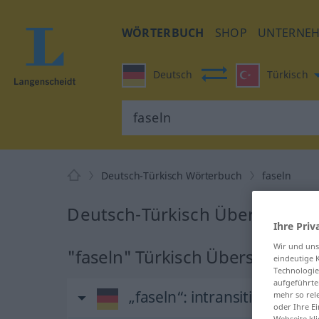
WÖRTERBUCH
SHOP
UNTERNE
Deutsch
Türkisch
Deutsch-Türkisch Wörterbuch
faseln
Deutsch-Türkisch Übersetzung 
Ihre Priv
Wir und un
"faseln" Türkisch Übersetzung
eindeutige 
Technologie
aufgeführte
„faseln“
: intransitives Verb
mehr so rel
oder Ihre E
Webseite kli