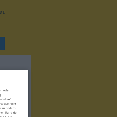
DE
en oder
g-
ustellen“
rweise nicht
en zu ändern
eren Rand der
den Sie in