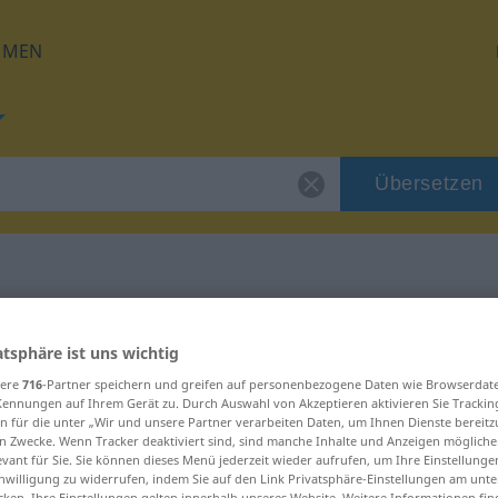
HMEN
Übersetzen
für "faseln"
atsphäre ist uns wichtig
sere
716
-Partner speichern und greifen auf personenbezogene Daten wie Browserdat
Kennungen auf Ihrem Gerät zu. Durch Auswahl von Akzeptieren aktivieren Sie Trackin
n für die unter „Wir und unsere Partner verarbeiten Daten, um Ihnen Dienste bereitz
n Zwecke. Wenn Tracker deaktiviert sind, sind manche Inhalte und Anzeigen mögliche
evant für Sie. Sie können dieses Menü jederzeit wieder aufrufen, um Ihre Einstellung
inwilligung zu widerrufen, indem Sie auf den Link Privatsphäre-Einstellungen am unt
cken. Ihre Einstellungen gelten innerhalb unseres Website. Weitere Informationen fin