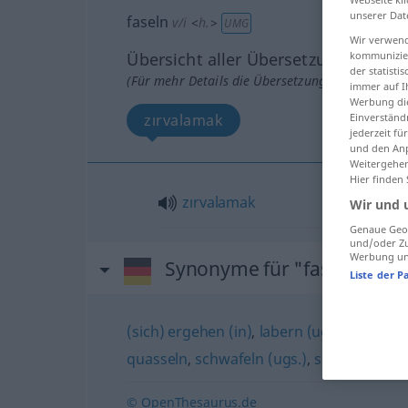
unserer Dat
faseln
v/i
<
h.
>
UMG
Wir verwend
Übersicht aller Übersetzungen
kommunizier
der statist
(Für mehr Details die Übersetzung anklicken/an
immer auf I
Werbung die
zırvalamak
Einverständ
jederzeit f
und den Anp
Weitergehen
Hier finden
zırvalamak
Wir und 
Genaue Geol
und/oder Zu
Werbung und
Synonyme für "faseln"
Liste der P
(sich) ergehen (in)
,
labern (ugs.)
,
(sich) v
quasseln
,
schwafeln (ugs.)
,
schwätzen
© OpenThesaurus.de