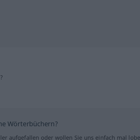
h?
ine Wörterbüchern?
hler aufgefallen oder wollen Sie uns einfach mal lob