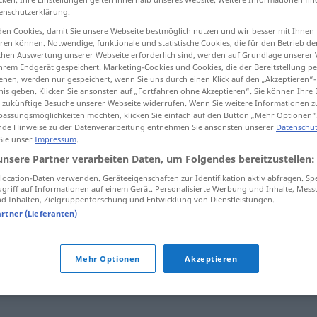
enschutzerklärung.
en Cookies, damit Sie unsere Webseite bestmöglich nutzen und wir besser mit Ihnen
en können. Notwendige, funktionale und statistische Cookies, die für den Betrieb d
ischen Auswertung unserer Webseite erforderlich sind, werden auf Grundlage unserer
tippen)
hrem Endgerät gespeichert. Marketing-Cookies und Cookies, die der Bereitstellung per
nen, werden nur gespeichert, wenn Sie uns durch einen Klick auf den „Akzeptieren“-
nis geben. Klicken Sie ansonsten auf „Fortfahren ohne Akzeptieren“. Sie können Ihre 
ür zukünftige Besuche unserer Webseite widerrufen. Wenn Sie weitere Informationen 
assungsmöglichkeiten möchten, klicken Sie einfach auf den Button „Mehr Optionen“
de Hinweise zu der Datenverarbeitung entnehmen Sie ansonsten unserer
Datenschut
 Sie unser
Impressum
.
faseln
unsere Partner verarbeiten Daten, um Folgendes bereitzustellen:
ocation-Daten verwenden. Geräteeigenschaften zur Identifikation aktiv abfragen. Sp
griff auf Informationen auf einem Gerät. Personalisierte Werbung und Inhalte, Mes
 Inhalten, Zielgruppenforschung und Entwicklung von Dienstleistungen.
artner (Lieferanten)
erbreiten (über)
,
schwatzen
,
plappern
,
(sich) auslassen
,
Mehr Optionen
Akzeptieren