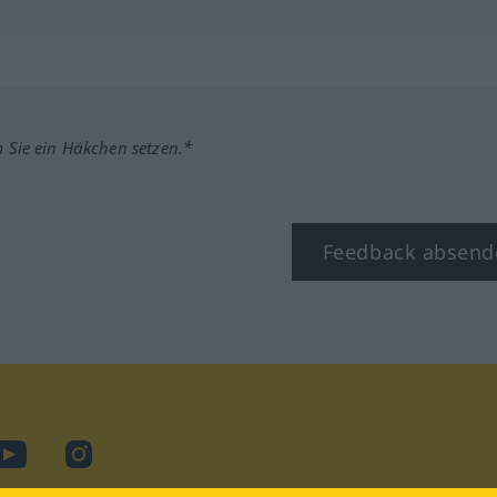
m Sie ein Häkchen setzen.*
Feedback absend
ook
YouTube
Instagram