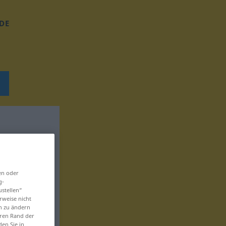
DE
en oder
g-
ustellen“
rweise nicht
en zu ändern
eren Rand der
den Sie in