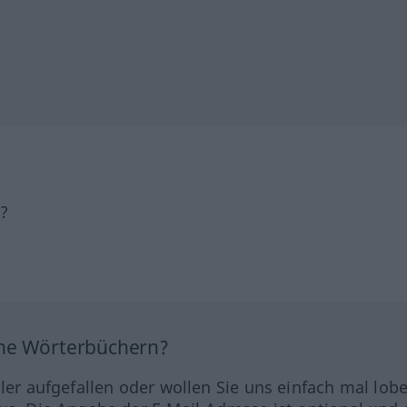
h?
ine Wörterbüchern?
hler aufgefallen oder wollen Sie uns einfach mal lob