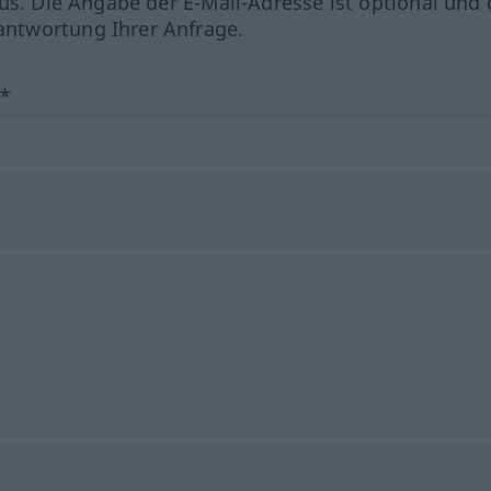
us. Die Angabe der E-Mail-Adresse ist optional und 
ntwortung Ihrer Anfrage.
?*