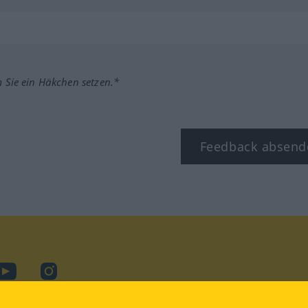
m Sie ein Häkchen setzen.*
Feedback absend
ook
YouTube
Instagram