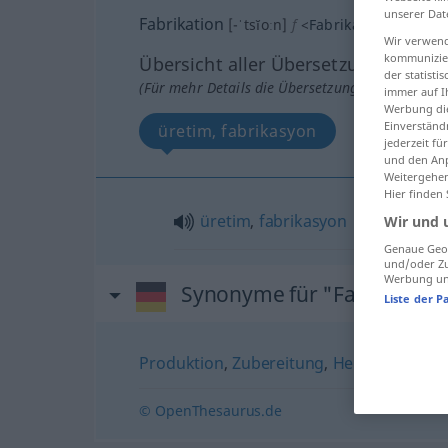
unserer Dat
Fabrikation
[-ˈtsĭoːn]
f
<
Fabrikation
;
-en
>
Wir verwend
kommunizier
Übersicht aller Übersetzungen
der statist
(Für mehr Details die Übersetzung anklicken/an
immer auf I
Werbung die
Einverständ
üretim, fabrikasyon
jederzeit f
und den Anp
Weitergehen
Hier finden
üretim
,
fabrikasyon
Wir und 
Genaue Geol
und/oder Zu
Werbung und
Synonyme für "Fabrikation
Liste der P
Produktion
,
Zubereitung
,
Herstellung
,
Er
© OpenThesaurus.de