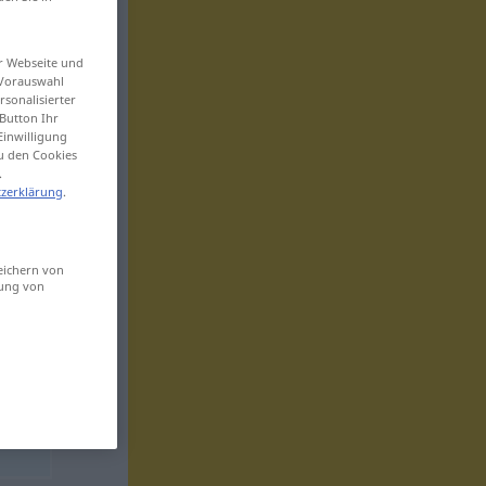
er Webseite und
 Vorauswahl
sonalisierter
Button Ihr
Einwilligung
zu den Cookies
.
zerklärung
.
eichern von
sung von