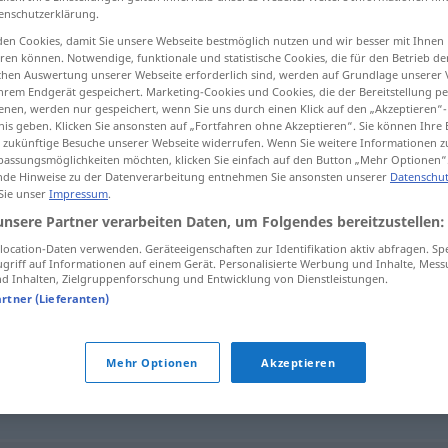
enschutzerklärung.
en Cookies, damit Sie unsere Webseite bestmöglich nutzen und wir besser mit Ihnen
en können. Notwendige, funktionale und statistische Cookies, die für den Betrieb d
ischen Auswertung unserer Webseite erforderlich sind, werden auf Grundlage unserer
tippen)
hrem Endgerät gespeichert. Marketing-Cookies und Cookies, die der Bereitstellung per
nen, werden nur gespeichert, wenn Sie uns durch einen Klick auf den „Akzeptieren“-
nis geben. Klicken Sie ansonsten auf „Fortfahren ohne Akzeptieren“. Sie können Ihre 
ür zukünftige Besuche unserer Webseite widerrufen. Wenn Sie weitere Informationen 
assungsmöglichkeiten möchten, klicken Sie einfach auf den Button „Mehr Optionen“
de Hinweise zu der Datenverarbeitung entnehmen Sie ansonsten unserer
Datenschut
 Sie unser
Impressum
.
Fabrikation
unsere Partner verarbeiten Daten, um Folgendes bereitzustellen:
ocation-Daten verwenden. Geräteeigenschaften zur Identifikation aktiv abfragen. Sp
griff auf Informationen auf einem Gerät. Personalisierte Werbung und Inhalte, Mes
 Inhalten, Zielgruppenforschung und Entwicklung von Dienstleistungen.
"
artner (Lieferanten)
zeugung
,
Aufbau
Mehr Optionen
Akzeptieren