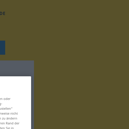
DE
en oder
g-
ustellen“
rweise nicht
en zu ändern
eren Rand der
den Sie in