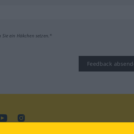
m Sie ein Häkchen setzen.*
Feedback absend
ook
YouTube
Instagram