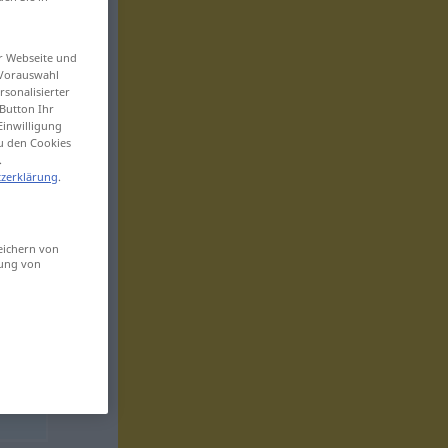
er Webseite und
 Vorauswahl
sonalisierter
Button Ihr
Einwilligung
zu den Cookies
.
zerklärung
.
eichern von
sung von