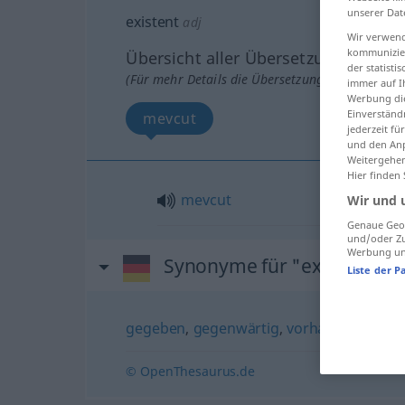
unserer Dat
existent
adj
Wir verwend
kommunizier
Übersicht aller Übersetzungen
der statist
(Für mehr Details die Übersetzung anklicken/an
immer auf I
Werbung die
Einverständ
mevcut
jederzeit f
und den Anp
Weitergehen
Hier finden
mevcut
Wir und 
Genaue Geol
und/oder Zu
Werbung und
Synonyme für "existent"
Liste der P
gegeben
,
gegenwärtig
,
vorhanden
,
best
© OpenThesaurus.de