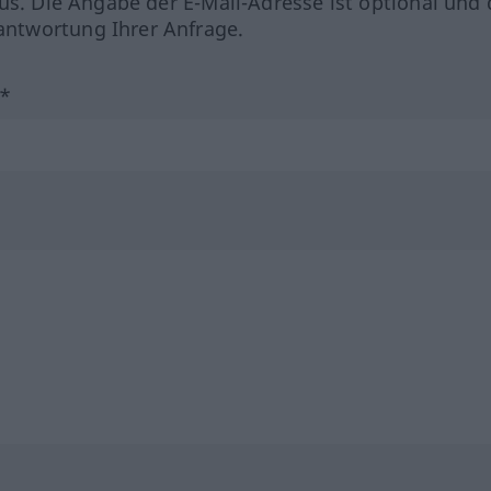
us. Die Angabe der E-Mail-Adresse ist optional und 
ntwortung Ihrer Anfrage.
?*