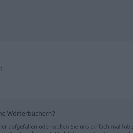
h?
ine Wörterbüchern?
hler aufgefallen oder wollen Sie uns einfach mal lob