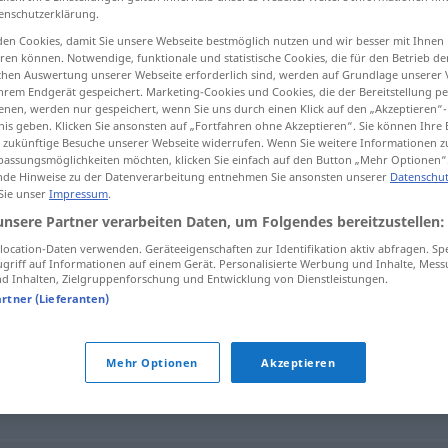
enschutzerklärung.
en Cookies, damit Sie unsere Webseite bestmöglich nutzen und wir besser mit Ihnen
en können. Notwendige, funktionale und statistische Cookies, die für den Betrieb d
ischen Auswertung unserer Webseite erforderlich sind, werden auf Grundlage unserer
tippen)
hrem Endgerät gespeichert. Marketing-Cookies und Cookies, die der Bereitstellung per
nen, werden nur gespeichert, wenn Sie uns durch einen Klick auf den „Akzeptieren“-
nis geben. Klicken Sie ansonsten auf „Fortfahren ohne Akzeptieren“. Sie können Ihre 
ür zukünftige Besuche unserer Webseite widerrufen. Wenn Sie weitere Informationen 
assungsmöglichkeiten möchten, klicken Sie einfach auf den Button „Mehr Optionen“
de Hinweise zu der Datenverarbeitung entnehmen Sie ansonsten unserer
Datenschut
 Sie unser
Impressum
.
existent
unsere Partner verarbeiten Daten, um Folgendes bereitzustellen:
ocation-Daten verwenden. Geräteeigenschaften zur Identifikation aktiv abfragen. Sp
griff auf Informationen auf einem Gerät. Personalisierte Werbung und Inhalte, Mes
 Inhalten, Zielgruppenforschung und Entwicklung von Dienstleistungen.
artner (Lieferanten)
ehend
,
dort
Mehr Optionen
Akzeptieren