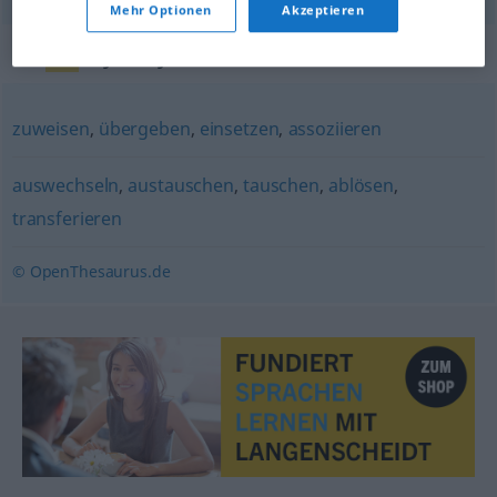
Mehr Optionen
Akzeptieren
Synonyme für "ersetzen"
zuweisen
,
übergeben
,
einsetzen
,
assoziieren
auswechseln
,
austauschen
,
tauschen
,
ablösen
,
transferieren
© OpenThesaurus.de