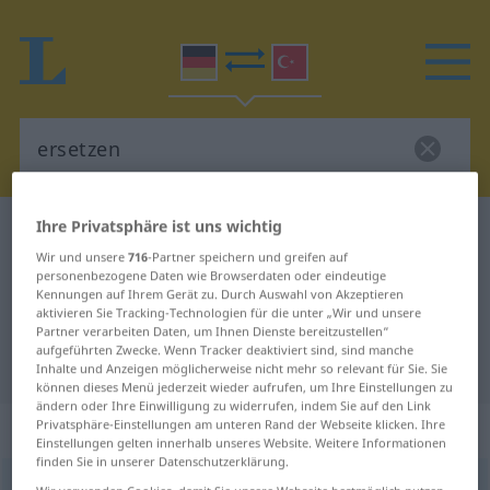
Ihre Privatsphäre ist uns wichtig
Deutsch-Türkisch Wörterbuch
ersetzen
Wir und unsere
716
-Partner speichern und greifen auf
Deutsch-Türkisch Übersetzung für
personenbezogene Daten wie Browserdaten oder eindeutige
Kennungen auf Ihrem Gerät zu. Durch Auswahl von Akzeptieren
"ersetzen"
aktivieren Sie Tracking-Technologien für die unter „Wir und unsere
Partner verarbeiten Daten, um Ihnen Dienste bereitzustellen“
aufgeführten Zwecke. Wenn Tracker deaktiviert sind, sind manche
"ersetzen" Türkisch Übersetzung
Inhalte und Anzeigen möglicherweise nicht mehr so relevant für Sie. Sie
können dieses Menü jederzeit wieder aufrufen, um Ihre Einstellungen zu
ändern oder Ihre Einwilligung zu widerrufen, indem Sie auf den Link
„ersetzen“
: transitives Verb
Privatsphäre-Einstellungen am unteren Rand der Webseite klicken. Ihre
Einstellungen gelten innerhalb unseres Website. Weitere Informationen
finden Sie in unserer Datenschutzerklärung.
ersetzen
v/t
<
ohne
-ge-
;
h.
>