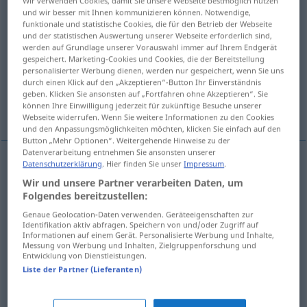
Wir verwenden Cookies, damit Sie unsere Webseite bestmöglich nutzen
und wir besser mit Ihnen kommunizieren können. Notwendige,
Übersicht aller Übersetzungen
funktionale und statistische Cookies, die für den Betrieb der Webseite
und der statistischen Auswertung unserer Webseite erforderlich sind,
(Für mehr Details die Übersetzung anklicken/antippen)
werden auf Grundlage unserer Vorauswahl immer auf Ihrem Endgerät
gespeichert. Marketing-Cookies und Cookies, die der Bereitstellung
A’nın yerine B’yi koymak
personalisierter Werbung dienen, werden nur gespeichert, wenn Sie uns
durch einen Klick auf den „Akzeptieren“-Button Ihr Einverständnis
geben. Klicken Sie ansonsten auf „Fortfahren ohne Akzeptieren“. Sie
können Ihre Einwilligung jederzeit für zukünftige Besuche unserer
zararı ziyanı karşılamak
Webseite widerrufen. Wenn Sie weitere Informationen zu den Cookies
und den Anpassungsmöglichkeiten möchten, klicken Sie einfach auf den
Button „Mehr Optionen“. Weitergehende Hinweise zu der
Datenverarbeitung entnehmen Sie ansonsten unserer
Datenschutzerklärung
. Hier finden Sie unser
Impressum
.
Beispiele
Wir und unsere Partner verarbeiten Daten, um
A durch B ersetzen
Folgendes bereitzustellen:
A’nın
yerine
B’yi
koymak
Genaue Geolocation-Daten verwenden. Geräteeigenschaften zur
Identifikation aktiv abfragen. Speichern von und/oder Zugriff auf
Informationen auf einem Gerät. Personalisierte Werbung und Inhalte,
Messung von Werbung und Inhalten, Zielgruppenforschung und
den
Schaden
(Verlust) ersetzen
Entwicklung von Dienstleistungen.
Liste der Partner (Lieferanten)
zararı (ziyanı)
karşılamak