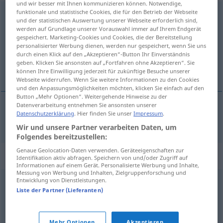
und wir besser mit Ihnen kommunizieren können. Notwendige,
funktionale und statistische Cookies, die für den Betrieb der Webseite
Entsprechung
f
<
Entsprechung
;
-en
>
und der statistischen Auswertung unserer Webseite erforderlich sind,
werden auf Grundlage unserer Vorauswahl immer auf Ihrem Endgerät
Übersicht aller Übersetzungen
gespeichert. Marketing-Cookies und Cookies, die der Bereitstellung
(Für mehr Details die Übersetzung anklicken/antippen)
personalisierter Werbung dienen, werden nur gespeichert, wenn Sie uns
durch einen Klick auf den „Akzeptieren“-Button Ihr Einverständnis
geben. Klicken Sie ansonsten auf „Fortfahren ohne Akzeptieren“. Sie
karşılık
können Ihre Einwilligung jederzeit für zukünftige Besuche unserer
Webseite widerrufen. Wenn Sie weitere Informationen zu den Cookies
und den Anpassungsmöglichkeiten möchten, klicken Sie einfach auf den
Button „Mehr Optionen“. Weitergehende Hinweise zu der
Datenverarbeitung entnehmen Sie ansonsten unserer
Datenschutzerklärung
. Hier finden Sie unser
Impressum
.
karşılık
Entsprechung
Wir und unsere Partner verarbeiten Daten, um
Folgendes bereitzustellen:
Genaue Geolocation-Daten verwenden. Geräteeigenschaften zur
Synonyme für "Entsprechung"
Identifikation aktiv abfragen. Speichern von und/oder Zugriff auf
Informationen auf einem Gerät. Personalisierte Werbung und Inhalte,
Messung von Werbung und Inhalten, Zielgruppenforschung und
Entwicklung von Dienstleistungen.
Übereinstimmung
Liste der Partner (Lieferanten)
Gegenstück
Mehr Optionen
Akzeptieren