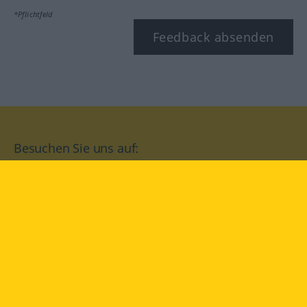
*Pflichtfeld
Feedback absenden
Besuchen Sie uns auf:
facebook
YouTube
Instagram
Langenscheidt
NUTZUNGSBEDINGUNGEN