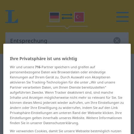
Ihre Privatsphäre ist uns wichtig
Deutsch-Türkisch Wörterbuch
Entsprechung
Wir und unsere
716
-Partner speichern und greifen auf
Deutsch-Türkisch Übersetzung für
personenbezogene Daten wie Browserdaten oder eindeutige
Kennungen auf Ihrem Gerät zu. Durch Auswahl von Akzeptieren
"Entsprechung"
aktivieren Sie Tracking-Technologien für die unter „Wir und unsere
Partner verarbeiten Daten, um Ihnen Dienste bereitzustellen“
aufgeführten Zwecke. Wenn Tracker deaktiviert sind, sind manche
Inhalte und Anzeigen möglicherweise nicht mehr so relevant für Sie. Sie
"Entsprechung" Türkisch
können dieses Menü jederzeit wieder aufrufen, um Ihre Einstellungen zu
ändern oder Ihre Einwilligung zu widerrufen, indem Sie auf den Link
Übersetzung
Privatsphäre-Einstellungen am unteren Rand der Webseite klicken. Ihre
Einstellungen gelten innerhalb unseres Website. Weitere Informationen
finden Sie in unserer Datenschutzerklärung.
„Entsprechung“
: weiblich
Wir verwenden Cookies, damit Sie unsere Webseite bestmöglich nutzen