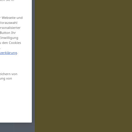
er Webseite und
 Vorauswahl
sonalisierter
Button Ihr
Einwilligung
zu den Cookies
.
zerklärung
.
eichern von
sung von