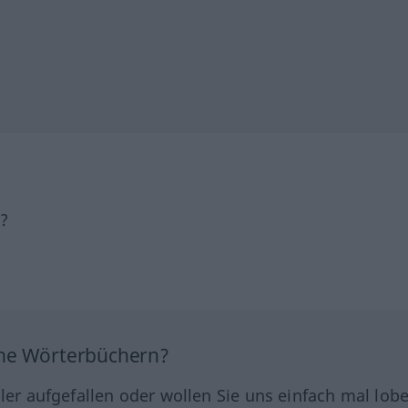
h?
ine Wörterbüchern?
hler aufgefallen oder wollen Sie uns einfach mal lob