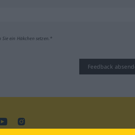
m Sie ein Häkchen setzen.*
Feedback absend
ook
YouTube
Instagram