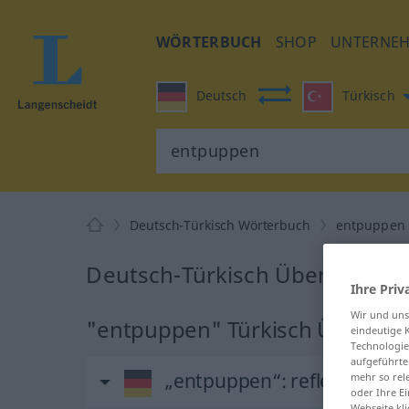
WÖRTERBUCH
SHOP
UNTERNE
Deutsch
Türkisch
Deutsch-Türkisch Wörterbuch
entpuppen
Deutsch-Türkisch Übersetzung
Ihre Priv
Wir und un
"entpuppen" Türkisch Überset
eindeutige 
Technologie
aufgeführte
„entpuppen“
: reflexives Ve
mehr so rel
oder Ihre E
Webseite kli