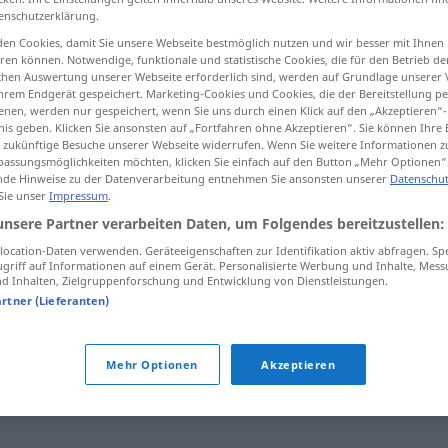
enschutzerklärung.
en Cookies, damit Sie unsere Webseite bestmöglich nutzen und wir besser mit Ihnen
en können. Notwendige, funktionale und statistische Cookies, die für den Betrieb d
ischen Auswertung unserer Webseite erforderlich sind, werden auf Grundlage unserer
tippen)
hrem Endgerät gespeichert. Marketing-Cookies und Cookies, die der Bereitstellung per
nen, werden nur gespeichert, wenn Sie uns durch einen Klick auf den „Akzeptieren“-
nis geben. Klicken Sie ansonsten auf „Fortfahren ohne Akzeptieren“. Sie können Ihre 
ür zukünftige Besuche unserer Webseite widerrufen. Wenn Sie weitere Informationen 
assungsmöglichkeiten möchten, klicken Sie einfach auf den Button „Mehr Optionen“
de Hinweise zu der Datenverarbeitung entnehmen Sie ansonsten unserer
Datenschut
 Sie unser
Impressum
.
unsere Partner verarbeiten Daten, um Folgendes bereitzustellen:
sich entpuppen als
ocation-Daten verwenden. Geräteeigenschaften zur Identifikation aktiv abfragen. Sp
griff auf Informationen auf einem Gerät. Personalisierte Werbung und Inhalte, Mes
 Inhalten, Zielgruppenforschung und Entwicklung von Dienstleistungen.
artner (Lieferanten)
"
Mehr Optionen
Akzeptieren
ich) zeigen
,
(sich) herauskristallisieren
,
(sich) erweisen (als)