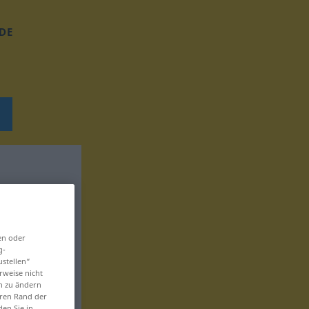
DE
en oder
g-
ustellen“
rweise nicht
en zu ändern
eren Rand der
den Sie in