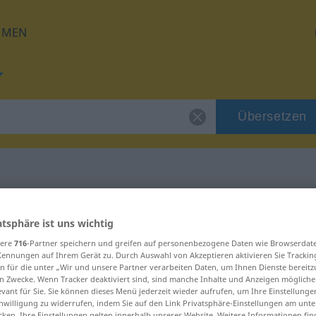
HMEN
Übersetzen
 für "entpuppen"
atsphäre ist uns wichtig
sere
716
-Partner speichern und greifen auf personenbezogene Daten wie Browserdat
zung
Kennungen auf Ihrem Gerät zu. Durch Auswahl von Akzeptieren aktivieren Sie Trackin
n für die unter „Wir und unsere Partner verarbeiten Daten, um Ihnen Dienste bereitz
n Zwecke. Wenn Tracker deaktiviert sind, sind manche Inhalte und Anzeigen mögliche
rb
evant für Sie. Sie können dieses Menü jederzeit wieder aufrufen, um Ihre Einstellung
inwilligung zu widerrufen, indem Sie auf den Link Privatsphäre-Einstellungen am unt
cken. Ihre Einstellungen gelten innerhalb unseres Website. Weitere Informationen fin