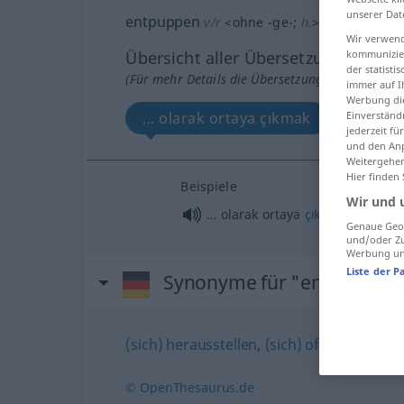
unserer Dat
entpuppen
v/r
<
ohne
-ge-
;
h.
>
Wir verwend
kommunizier
Übersicht aller Übersetzungen
der statist
(Für mehr Details die Übersetzung anklicken/an
immer auf I
Werbung die
Einverständ
… olarak ortaya çıkmak
jederzeit f
und den Anp
Weitergehen
Hier finden
Beispiele
Wir und 
… olarak ortaya
çıkmak
Genaue Geol
und/oder Zu
Werbung und
Liste der P
Synonyme für "entpuppen
(sich) herausstellen
,
(sich) offenbaren
,
(s
© OpenThesaurus.de