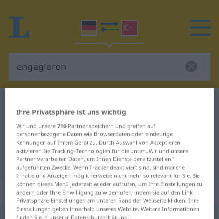
Deutsch-Türkisch Wörterbuch
engagieren
Ihre Privatsphäre ist uns wichtig
Deutsch-Türkisch Übersetzung für
Wir und unsere
716
-Partner speichern und greifen auf
"engagieren"
personenbezogene Daten wie Browserdaten oder eindeutige
Kennungen auf Ihrem Gerät zu. Durch Auswahl von Akzeptieren
aktivieren Sie Tracking-Technologien für die unter „Wir und unsere
Partner verarbeiten Daten, um Ihnen Dienste bereitzustellen“
"engagieren" Türkisch Übersetzung
aufgeführten Zwecke. Wenn Tracker deaktiviert sind, sind manche
Inhalte und Anzeigen möglicherweise nicht mehr so relevant für Sie. Sie
können dieses Menü jederzeit wieder aufrufen, um Ihre Einstellungen zu
„engagieren“
: transitives Verb
ändern oder Ihre Einwilligung zu widerrufen, indem Sie auf den Link
Privatsphäre-Einstellungen am unteren Rand der Webseite klicken. Ihre
Einstellungen gelten innerhalb unseres Website. Weitere Informationen
engagieren
finden Sie in unserer Datenschutzerklärung.
[ãgaˈʒiːrən]
v/t
<
ohne
-ge-
;
h.
>