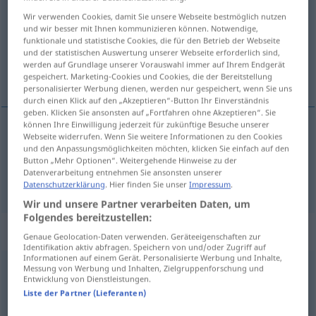
Wir verwenden Cookies, damit Sie unsere Webseite bestmöglich nutzen
Übersicht aller Übersetzungen
und wir besser mit Ihnen kommunizieren können. Notwendige,
funktionale und statistische Cookies, die für den Betrieb der Webseite
(Für mehr Details die Übersetzung anklicken/antippen)
und der statistischen Auswertung unserer Webseite erforderlich sind,
werden auf Grundlage unserer Vorauswahl immer auf Ihrem Endgerät
angaje etmek, kiralamak
gespeichert. Marketing-Cookies und Cookies, die der Bereitstellung
personalisierter Werbung dienen, werden nur gespeichert, wenn Sie uns
durch einen Klick auf den „Akzeptieren“-Button Ihr Einverständnis
geben. Klicken Sie ansonsten auf „Fortfahren ohne Akzeptieren“. Sie
können Ihre Einwilligung jederzeit für zukünftige Besuche unserer
Webseite widerrufen. Wenn Sie weitere Informationen zu den Cookies
angaje
etmek
engagieren
Künstler
und den Anpassungsmöglichkeiten möchten, klicken Sie einfach auf den
Button „Mehr Optionen“. Weitergehende Hinweise zu der
Datenverarbeitung entnehmen Sie ansonsten unserer
kiralamak
engagieren
Band
etc
Datenschutzerklärung
. Hier finden Sie unser
Impressum
.
Wir und unsere Partner verarbeiten Daten, um
Folgendes bereitzustellen:
„engagieren“
: reflexives Verb
Genaue Geolocation-Daten verwenden. Geräteeigenschaften zur
Identifikation aktiv abfragen. Speichern von und/oder Zugriff auf
Informationen auf einem Gerät. Personalisierte Werbung und Inhalte,
engagieren
Messung von Werbung und Inhalten, Zielgruppenforschung und
[ãgaˈʒiːrən]
v/r
<
ohne
-ge-
;
h.
>
Entwicklung von Dienstleistungen.
Liste der Partner (Lieferanten)
Übersicht aller Übersetzungen
(Für mehr Details die Übersetzung anklicken/antippen)