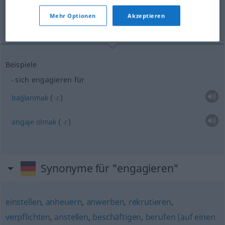
Mehr Optionen
Akzeptieren
bağlanmak...
Beispiele
sich engagieren für
bağlanmak
(
)
-E
angaje
olmak
(
)
-E
Synonyme für "engagieren"
einstellen
,
anheuern
,
anwerben
,
rekrutieren
,
verpflichten
,
anstellen
,
beschäftigen
,
berufen (auf einen