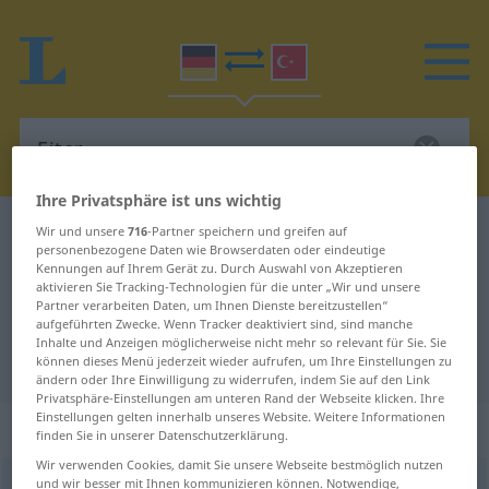
Ihre Privatsphäre ist uns wichtig
Deutsch-Türkisch Wörterbuch
Eiter
Wir und unsere
716
-Partner speichern und greifen auf
personenbezogene Daten wie Browserdaten oder eindeutige
Deutsch-Türkisch Übersetzung für
Kennungen auf Ihrem Gerät zu. Durch Auswahl von Akzeptieren
aktivieren Sie Tracking-Technologien für die unter „Wir und unsere
"Eiter"
Partner verarbeiten Daten, um Ihnen Dienste bereitzustellen“
aufgeführten Zwecke. Wenn Tracker deaktiviert sind, sind manche
Inhalte und Anzeigen möglicherweise nicht mehr so relevant für Sie. Sie
"Eiter" Türkisch Übersetzung
können dieses Menü jederzeit wieder aufrufen, um Ihre Einstellungen zu
ändern oder Ihre Einwilligung zu widerrufen, indem Sie auf den Link
Privatsphäre-Einstellungen am unteren Rand der Webseite klicken. Ihre
Einstellungen gelten innerhalb unseres Website. Weitere Informationen
„Eiter“
: männlich
finden Sie in unserer Datenschutzerklärung.
Wir verwenden Cookies, damit Sie unsere Webseite bestmöglich nutzen
und wir besser mit Ihnen kommunizieren können. Notwendige,
Eiter
m
<
-s
;
ohne pl
>