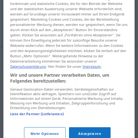
funktionale und statistische Cookies, die für den Betrieb der Webseite
und der statistischen Auswertung unserer Webseite erforderlich sind,
Übersicht aller Übersetzungen
werden auf Grundlage unserer Vorauswahl immer auf Ihrem Endgerät
(Für mehr Details die Übersetzung anklicken/antippen)
gespeichert. Marketing-Cookies und Cookies, die der Bereitstellung
personalisierter Werbung dienen, werden nur gespeichert, wenn Sie uns
durch einen Klick auf den „Akzeptieren“-Button Ihr Einverständnis
cerahat, irin
geben. Klicken Sie ansonsten auf „Fortfahren ohne Akzeptieren“. Sie
können Ihre Einwilligung jederzeit für zukünftige Besuche unserer
Webseite widerrufen. Wenn Sie weitere Informationen zu den Cookies
und den Anpassungsmöglichkeiten möchten, klicken Sie einfach auf den
Button „Mehr Optionen“. Weitergehende Hinweise zu der
Datenverarbeitung entnehmen Sie ansonsten unserer
cerahat
,
irin
Eiter
MED
Datenschutzerklärung
. Hier finden Sie unser
Impressum
.
Wir und unsere Partner verarbeiten Daten, um
Folgendes bereitzustellen:
Genaue Geolocation-Daten verwenden. Geräteeigenschaften zur
Identifikation aktiv abfragen. Speichern von und/oder Zugriff auf
Informationen auf einem Gerät. Personalisierte Werbung und Inhalte,
Messung von Werbung und Inhalten, Zielgruppenforschung und
Entwicklung von Dienstleistungen.
Liste der Partner (Lieferanten)
Mehr Optionen
Akzeptieren