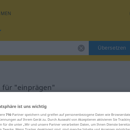
HMEN
Übersetzen
 für "einprägen"
ung
atsphäre ist uns wichtig
sere
716
-Partner speichern und greifen auf personenbezogene Daten wie Browserdat
rb
Kennungen auf Ihrem Gerät zu. Durch Auswahl von Akzeptieren aktivieren Sie Trackin
n für die unter „Wir und unsere Partner verarbeiten Daten, um Ihnen Dienste bereitz
n Zwecke. Wenn Tracker deaktiviert sind, sind manche Inhalte und Anzeigen mögliche