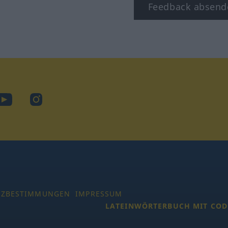
Feedback absend
ook
YouTube
Instagram
TZBESTIMMUNGEN
IMPRESSUM
LATEINWÖRTERBUCH MIT COD