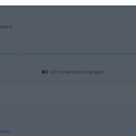
tippen)
sich jemandem einprägen
rken