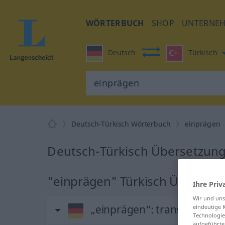
WÖRTERBUCH
SHOP
UNTERNE
Deutsch
Türkisch
Deutsch-Türkisch Wörterbuch
einprägen
Deutsch-Türkisch Übersetzung
"einprägen" Türkisch Übersetz
Ihre Priv
Wir und un
„einprägen“
: transitives Ve
eindeutige 
Technologie
aufgeführte