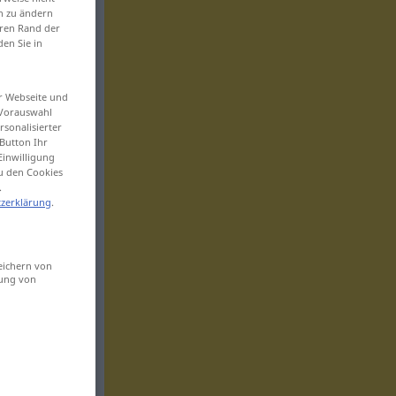
en zu ändern
eren Rand der
den Sie in
er Webseite und
 Vorauswahl
sonalisierter
Button Ihr
Einwilligung
zu den Cookies
.
zerklärung
.
eichern von
sung von