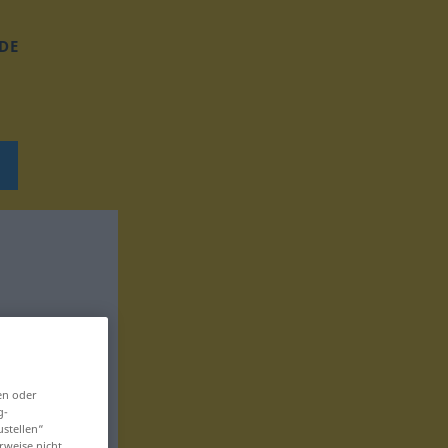
DE
en oder
g-
ustellen“
rweise nicht