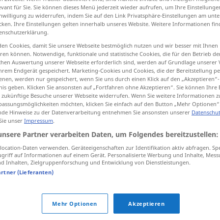
evant für Sie. Sie können dieses Menü jederzeit wieder aufrufen, um Ihre Einstellung
inwilligung zu widerrufen, indem Sie auf den Link Privatsphäre-Einstellungen am unt
cken. Ihre Einstellungen gelten innerhalb unseres Website. Weitere Informationen fin
enschutzerklärung.
tippen)
en Cookies, damit Sie unsere Webseite bestmöglich nutzen und wir besser mit Ihnen
en können. Notwendige, funktionale und statistische Cookies, die für den Betrieb d
ischen Auswertung unserer Webseite erforderlich sind, werden auf Grundlage unserer
hrem Endgerät gespeichert. Marketing-Cookies und Cookies, die der Bereitstellung per
nen, werden nur gespeichert, wenn Sie uns durch einen Klick auf den „Akzeptieren“-
nis geben. Klicken Sie ansonsten auf „Fortfahren ohne Akzeptieren“. Sie können Ihre 
ür zukünftige Besuche unserer Webseite widerrufen. Wenn Sie weitere Informationen 
assungsmöglichkeiten möchten, klicken Sie einfach auf den Button „Mehr Optionen“
einprägen
TECH
de Hinweise zu der Datenverarbeitung entnehmen Sie ansonsten unserer
Datenschut
 Sie unser
Impressum
.
unsere Partner verarbeiten Daten, um Folgendes bereitzustellen:
ocation-Daten verwenden. Geräteeigenschaften zur Identifikation aktiv abfragen. Sp
jemandem
etwas
einprägen
griff auf Informationen auf einem Gerät. Personalisierte Werbung und Inhalte, Mes
 Inhalten, Zielgruppenforschung und Entwicklung von Dienstleistungen.
zmak
sich
etwas
einprägen
(
DAT
)
artner (Lieferanten)
b
Mehr Optionen
Akzeptieren