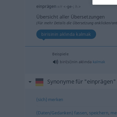
einprägen
v/r
<
-ge-
;
h.
>
Übersicht aller Übersetzungen
(Für mehr Details die Übersetzung anklicken/an
birisinin aklında kalmak
Beispiele
biri(si)nin
aklında
kalmak
Synonyme für "einprägen"
(sich) merken
(Daten/Gedanken) fassen
,
speichern
,
me