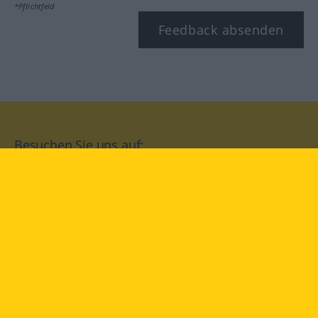
*Pflichtfeld
Feedback absenden
Besuchen Sie uns auf:
facebook
YouTube
Instagram
Langenscheidt
NUTZUNGSBEDINGUNGEN