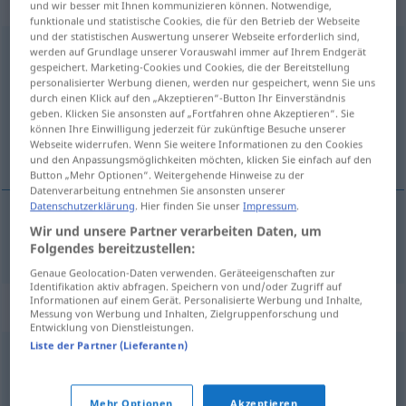
adjektivisch
und wir besser mit Ihnen kommunizieren können. Notwendige,
funktionale und statistische Cookies, die für den Betrieb der Webseite
und der statistischen Auswertung unserer Webseite erforderlich sind,
durchscheinend
adj
werden auf Grundlage unserer Vorauswahl immer auf Ihrem Endgerät
gespeichert. Marketing-Cookies und Cookies, die der Bereitstellung
personalisierter Werbung dienen, werden nur gespeichert, wenn Sie uns
Übersicht aller Übersetzungen
durch einen Klick auf den „Akzeptieren“-Button Ihr Einverständnis
(Für mehr Details die Übersetzung anklicken/antippen)
geben. Klicken Sie ansonsten auf „Fortfahren ohne Akzeptieren“. Sie
können Ihre Einwilligung jederzeit für zukünftige Besuche unserer
Webseite widerrufen. Wenn Sie weitere Informationen zu den Cookies
saydam, şeffaf, transparan
und den Anpassungsmöglichkeiten möchten, klicken Sie einfach auf den
Button „Mehr Optionen“. Weitergehende Hinweise zu der
Datenverarbeitung entnehmen Sie ansonsten unserer
Datenschutzerklärung
. Hier finden Sie unser
Impressum
.
Wir und unsere Partner verarbeiten Daten, um
saydam
,
şeffaf
,
transparan
durchscheinend
Folgendes bereitzustellen:
Genaue Geolocation-Daten verwenden. Geräteeigenschaften zur
Identifikation aktiv abfragen. Speichern von und/oder Zugriff auf
Informationen auf einem Gerät. Personalisierte Werbung und Inhalte,
Synonyme für "durchscheinend"
Messung von Werbung und Inhalten, Zielgruppenforschung und
Entwicklung von Dienstleistungen.
Liste der Partner (Lieferanten)
ungetrübt
,
durchsichtig
,
transparent
,
klar
Mehr Optionen
Akzeptieren