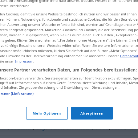
cken. Ihre Einstellungen gelten innerhalb unseres Website. Weitere Informationen fin
enschutzerklärung.
en Cookies, damit Sie unsere Webseite bestmöglich nutzen und wir besser mit Ihnen
en können. Notwendige, funktionale und statistische Cookies, die für den Betrieb d
ischen Auswertung unserer Webseite erforderlich sind, werden auf Grundlage unserer
tippen)
hrem Endgerät gespeichert. Marketing-Cookies und Cookies, die der Bereitstellung per
nen, werden nur gespeichert, wenn Sie uns durch einen Klick auf den „Akzeptieren“-
nis geben. Klicken Sie ansonsten auf „Fortfahren ohne Akzeptieren“. Sie können Ihre 
ür zukünftige Besuche unserer Webseite widerrufen. Wenn Sie weitere Informationen 
assungsmöglichkeiten möchten, klicken Sie einfach auf den Button „Mehr Optionen“
de Hinweise zu der Datenverarbeitung entnehmen Sie ansonsten unserer
Datenschut
 Sie unser
Impressum
.
Detail
unsere Partner verarbeiten Daten, um Folgendes bereitzustellen:
ocation-Daten verwenden. Geräteeigenschaften zur Identifikation aktiv abfragen. Sp
griff auf Informationen auf einem Gerät. Personalisierte Werbung und Inhalte, Mes
 Inhalten, Zielgruppenforschung und Entwicklung von Dienstleistungen.
artner (Lieferanten)
Mehr Optionen
Akzeptieren
tein
,
Einzelheit
,
Gegenstand
,
Bestandteil
,
Modul
,
Punkt
,
Teil