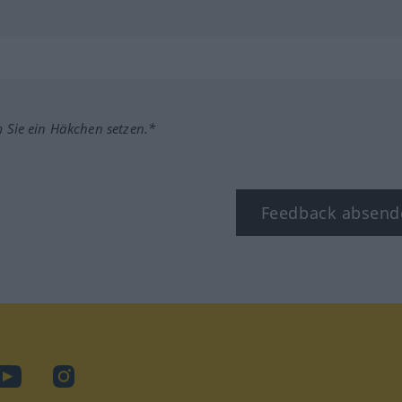
m Sie ein Häkchen setzen.*
Feedback absend
ook
YouTube
Instagram