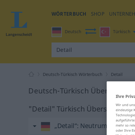
WÖRTERBUCH
SHOP
UNTERNE
Deutsch
Türkisch
Deutsch-Türkisch Wörterbuch
Detail
Deutsch-Türkisch Übersetzung 
Ihre Priv
Wir und un
"Detail" Türkisch Übersetzung
eindeutige 
Technologie
aufgeführte
„Detail“
: Neutrum, sächlich
mehr so rel
oder Ihre E