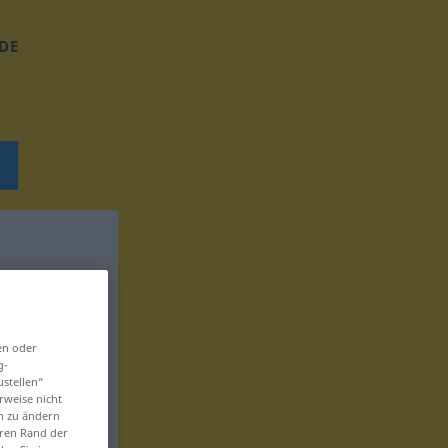
DE
en oder
g-
ustellen“
rweise nicht
en zu ändern
eren Rand der