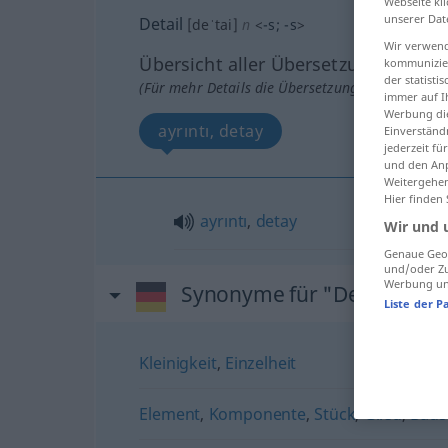
Webseite kli
unserer Dat
Detail
[deˈtai]
n
<
-s
;
-s
>
Wir verwend
Übersicht aller Übersetzungen
kommunizier
der statist
(Für mehr Details die Übersetzung anklicken/an
immer auf I
Werbung die
ayrıntı, detay
Einverständ
jederzeit f
und den Anp
Weitergehen
Hier finden
ayrıntı
,
detay
Wir und 
Genaue Geol
und/oder Zu
Werbung und
Synonyme für "Detail"
Liste der P
Kleinigkeit
,
Einzelheit
Element
,
Komponente
,
Stück
,
Glied
,
Baus