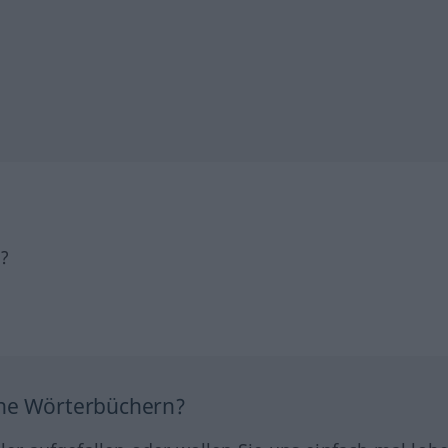
h?
ine Wörterbüchern?