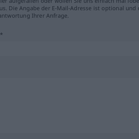
hler aufgefallen oder wollen Sie uns einfach mal lob
us. Die Angabe der E-Mail-Adresse ist optional und 
ntwortung Ihrer Anfrage.
?*