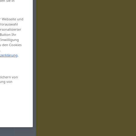
den Sie in
er Webseite und
 Vorauswahl
sonalisierter
Button Ihr
Einwilligung
zu den Cookies
.
zerklärung
.
eichern von
sung von