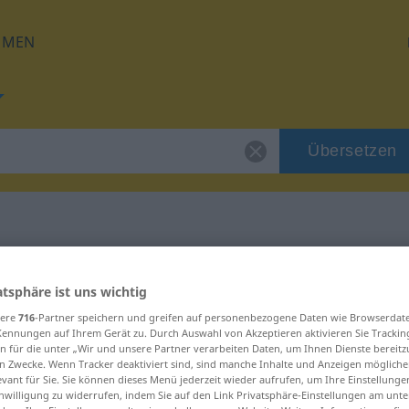
HMEN
Übersetzen
für "Detail"
atsphäre ist uns wichtig
sere
716
-Partner speichern und greifen auf personenbezogene Daten wie Browserdat
Kennungen auf Ihrem Gerät zu. Durch Auswahl von Akzeptieren aktivieren Sie Trackin
n für die unter „Wir und unsere Partner verarbeiten Daten, um Ihnen Dienste bereitz
n Zwecke. Wenn Tracker deaktiviert sind, sind manche Inhalte und Anzeigen mögliche
evant für Sie. Sie können dieses Menü jederzeit wieder aufrufen, um Ihre Einstellung
inwilligung zu widerrufen, indem Sie auf den Link Privatsphäre-Einstellungen am unt