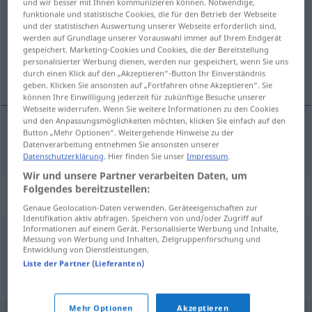
und wir besser mit Ihnen kommunizieren können. Notwendige,
funktionale und statistische Cookies, die für den Betrieb der Webseite
Übersicht aller Übersetzungen
und der statistischen Auswertung unserer Webseite erforderlich sind,
werden auf Grundlage unserer Vorauswahl immer auf Ihrem Endgerät
(Für mehr Details die Übersetzung anklicken/antippen)
gespeichert. Marketing-Cookies und Cookies, die der Bereitstellung
personalisierter Werbung dienen, werden nur gespeichert, wenn Sie uns
pek yakında
durch einen Klick auf den „Akzeptieren“-Button Ihr Einverständnis
geben. Klicken Sie ansonsten auf „Fortfahren ohne Akzeptieren“. Sie
können Ihre Einwilligung jederzeit für zukünftige Besuche unserer
Webseite widerrufen. Wenn Sie weitere Informationen zu den Cookies
und den Anpassungsmöglichkeiten möchten, klicken Sie einfach auf den
Button „Mehr Optionen“. Weitergehende Hinweise zu der
(pek)
yakında
demnächst
Datenverarbeitung entnehmen Sie ansonsten unserer
Datenschutzerklärung
. Hier finden Sie unser
Impressum
.
Wir und unsere Partner verarbeiten Daten, um
Folgendes bereitzustellen:
Synonyme für "demnächst"
Genaue Geolocation-Daten verwenden. Geräteeigenschaften zur
Identifikation aktiv abfragen. Speichern von und/oder Zugriff auf
Informationen auf einem Gerät. Personalisierte Werbung und Inhalte,
Messung von Werbung und Inhalten, Zielgruppenforschung und
zukünftig
,
künftig
,
bevorstehend
,
kommend
Entwicklung von Dienstleistungen.
Liste der Partner (Lieferanten)
© OpenThesaurus.de
Mehr Optionen
Akzeptieren