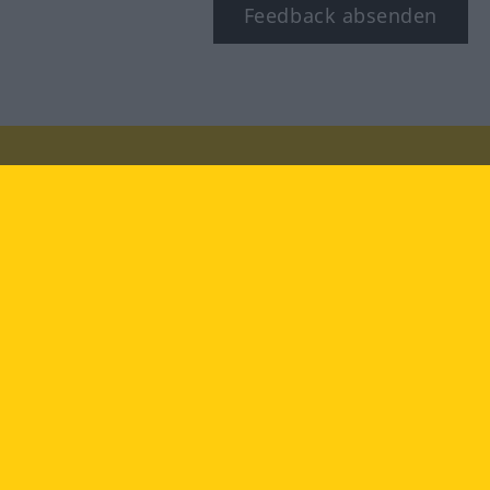
Feedback absenden
Besuchen Sie uns auf:
facebook
YouTube
Instagram
Langenscheidt
NUTZUNGSBEDINGUNGEN
DATENSCHUTZBESTIMMUNGEN