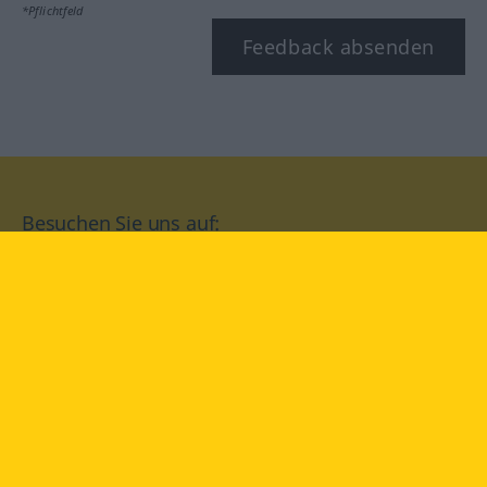
*Pflichtfeld
Feedback absenden
Besuchen Sie uns auf:
facebook
YouTube
Instagram
Langenscheidt
NUTZUNGSBEDINGUNGEN