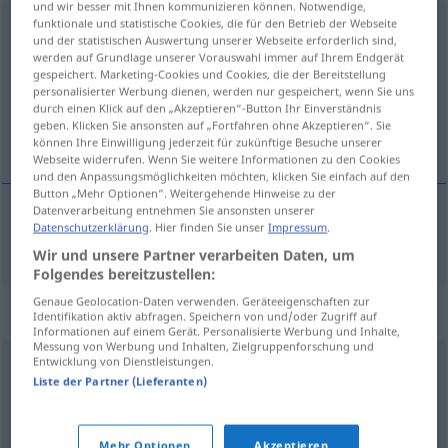
und wir besser mit Ihnen kommunizieren können. Notwendige,
funktionale und statistische Cookies, die für den Betrieb der Webseite
Charakterstärke
f
und der statistischen Auswertung unserer Webseite erforderlich sind,
werden auf Grundlage unserer Vorauswahl immer auf Ihrem Endgerät
Übersicht aller Übersetzungen
gespeichert. Marketing-Cookies und Cookies, die der Bereitstellung
personalisierter Werbung dienen, werden nur gespeichert, wenn Sie uns
(Für mehr Details die Übersetzung anklicken/antippen)
durch einen Klick auf den „Akzeptieren“-Button Ihr Einverständnis
geben. Klicken Sie ansonsten auf „Fortfahren ohne Akzeptieren“. Sie
karakter gücü
können Ihre Einwilligung jederzeit für zukünftige Besuche unserer
Webseite widerrufen. Wenn Sie weitere Informationen zu den Cookies
und den Anpassungsmöglichkeiten möchten, klicken Sie einfach auf den
Button „Mehr Optionen“. Weitergehende Hinweise zu der
Datenverarbeitung entnehmen Sie ansonsten unserer
Datenschutzerklärung
. Hier finden Sie unser
Impressum
.
karakter
gücü
Charakterstärke
Wir und unsere Partner verarbeiten Daten, um
Folgendes bereitzustellen:
Genaue Geolocation-Daten verwenden. Geräteeigenschaften zur
Synonyme für "Charakterstärke"
Identifikation aktiv abfragen. Speichern von und/oder Zugriff auf
Informationen auf einem Gerät. Personalisierte Werbung und Inhalte,
Messung von Werbung und Inhalten, Zielgruppenforschung und
Entwicklung von Dienstleistungen.
Beherrschung
,
Seelenruhe
,
Gemütsruhe
,
Fassung
,
Liste der Partner (Lieferanten)
Gelassenheit
,
Kaltblütigkeit
,
Selbstbeherrschung
Mehr Optionen
Akzeptieren