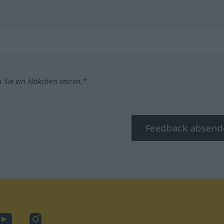
m Sie ein Häkchen setzen.*
Feedback absend
ook
YouTube
Instagram