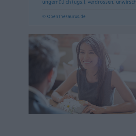
ungemütlich (ugs.)
,
verdrossen
,
unwirsc
© OpenThesaurus.de