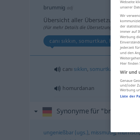
Webseite kli
brummig
adj
unserer Dat
Wir verwend
Übersicht aller Übersetzungen
kommunizier
der statist
(Für mehr Details die Übersetzung anklicken/an
immer auf I
Werbung die
canı sıkkın, somurtkan, homurdana
Einverständ
jederzeit f
und den Anp
Weitergehen
Hier finden
canı
sıkkın
,
somurtkan
Wir und 
Genaue Geol
und/oder Zu
homurdanan
Werbung und
Liste der P
Synonyme für "brummig"
ungenießbar (ugs.)
,
missmutig
,
mürrisch