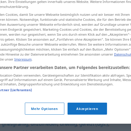
cken. Ihre Einstellungen gelten innerhalb unseres Website. Weitere Informationen fin
enschutzerklärung.
en Cookies, damit Sie unsere Webseite bestmöglich nutzen und wir besser mit Ihnen
en können. Notwendige, funktionale und statistische Cookies, die für den Betrieb d
ischen Auswertung unserer Webseite erforderlich sind, werden auf Grundlage unserer
tippen)
hrem Endgerät gespeichert. Marketing-Cookies und Cookies, die der Bereitstellung per
nen, werden nur gespeichert, wenn Sie uns durch einen Klick auf den „Akzeptieren“-
n
nis geben. Klicken Sie ansonsten auf „Fortfahren ohne Akzeptieren“. Sie können Ihre 
ür zukünftige Besuche unserer Webseite widerrufen. Wenn Sie weitere Informationen 
assungsmöglichkeiten möchten, klicken Sie einfach auf den Button „Mehr Optionen“
de Hinweise zu der Datenverarbeitung entnehmen Sie ansonsten unserer
Datenschut
 Sie unser
Impressum
.
brummig
unsere Partner verarbeiten Daten, um Folgendes bereitzustellen:
ocation-Daten verwenden. Geräteeigenschaften zur Identifikation aktiv abfragen. Sp
griff auf Informationen auf einem Gerät. Personalisierte Werbung und Inhalte, Mes
brummig
 Inhalten, Zielgruppenforschung und Entwicklung von Dienstleistungen.
artner (Lieferanten)
Mehr Optionen
Akzeptieren
,
griesgrämig
,
unzufrieden
,
unwillig
,
gereizt (ugs.)
,