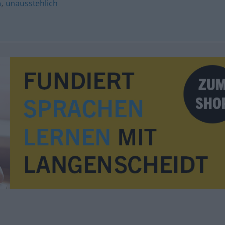
h
,
unausstehlich