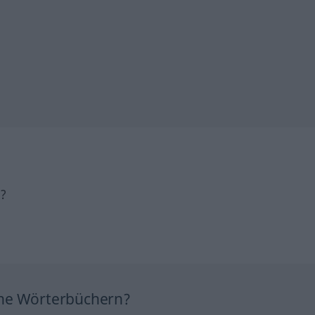
h?
ine Wörterbüchern?