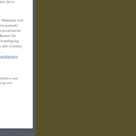
den Sie in
er Webseite und
 Vorauswahl
sonalisierter
Button Ihr
Einwilligung
zu den Cookies
.
zerklärung
.
eichern von
sung von