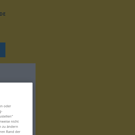
DE
en oder
g-
ustellen“
rweise nicht
en zu ändern
eren Rand der