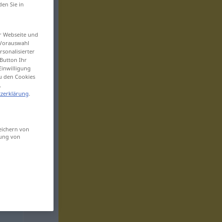
den Sie in
er Webseite und
 Vorauswahl
sonalisierter
Button Ihr
Einwilligung
zu den Cookies
.
zerklärung
.
eichern von
sung von
f