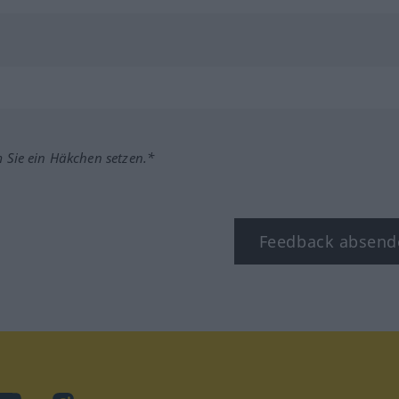
m Sie ein Häkchen setzen.*
Feedback absend