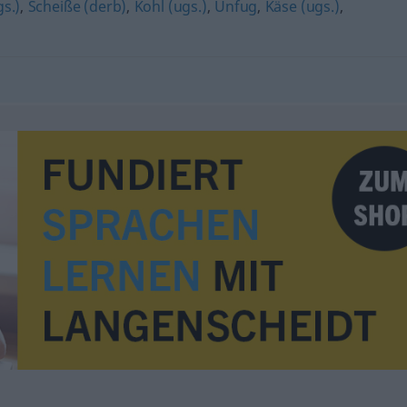
gs.)
,
Scheiße (derb)
,
Kohl (ugs.)
,
Unfug
,
Käse (ugs.)
,