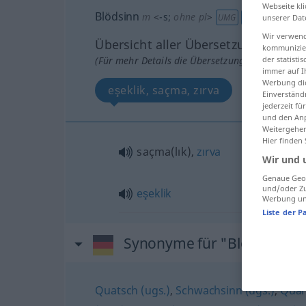
Webseite kli
Blödsinn
m
<
-s
;
ohne pl
>
UMG
PEJ
unserer Dat
Wir verwend
Übersicht aller Übersetzungen
kommunizier
(Für mehr Details die Übersetzung anklicken/an
der statist
immer auf I
Werbung die
eşeklik, saçma, zırva
Einverständ
jederzeit f
und den Anp
Weitergehen
Hier finden
saçma(lık),
zırva
Wir und 
Genaue Geol
und/oder Zu
eşeklik
Werbung und
Liste der P
Synonyme für "Blödsinn"
Quatsch (ugs.)
,
Schwachsinn (ugs.)
,
Quar