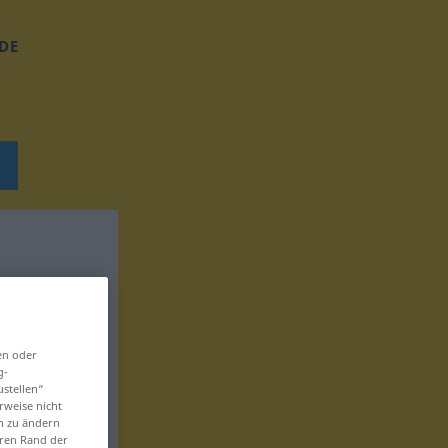
DE
en oder
g-
ustellen“
rweise nicht
en zu ändern
eren Rand der