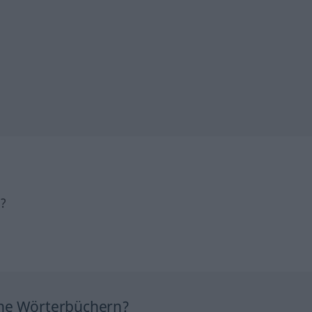
h?
ine Wörterbüchern?