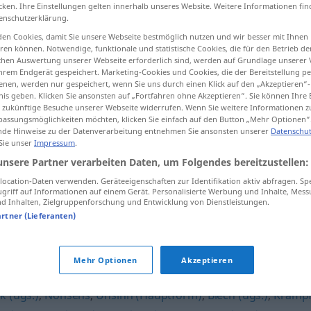
cken. Ihre Einstellungen gelten innerhalb unseres Website. Weitere Informationen fin
enschutzerklärung.
en Cookies, damit Sie unsere Webseite bestmöglich nutzen und wir besser mit Ihnen
en können. Notwendige, funktionale und statistische Cookies, die für den Betrieb d
tippen)
ischen Auswertung unserer Webseite erforderlich sind, werden auf Grundlage unserer
hrem Endgerät gespeichert. Marketing-Cookies und Cookies, die der Bereitstellung per
nen, werden nur gespeichert, wenn Sie uns durch einen Klick auf den „Akzeptieren“-
nis geben. Klicken Sie ansonsten auf „Fortfahren ohne Akzeptieren“. Sie können Ihre 
ür zukünftige Besuche unserer Webseite widerrufen. Wenn Sie weitere Informationen 
assungsmöglichkeiten möchten, klicken Sie einfach auf den Button „Mehr Optionen“
de Hinweise zu der Datenverarbeitung entnehmen Sie ansonsten unserer
Datenschut
 Sie unser
Impressum
.
Blödsinn
(≈ Unsinn)
unsere Partner verarbeiten Daten, um Folgendes bereitzustellen:
ocation-Daten verwenden. Geräteeigenschaften zur Identifikation aktiv abfragen. Sp
griff auf Informationen auf einem Gerät. Personalisierte Werbung und Inhalte, Mes
Blödsinn
(≈ Unfug)
 Inhalten, Zielgruppenforschung und Entwicklung von Dienstleistungen.
artner (Lieferanten)
Mehr Optionen
Akzeptieren
k (ugs.)
,
Nonsens
,
Unsinn (Hauptform)
,
Blech (ugs.)
,
Kramp