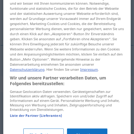
und wir besser mit Ihnen kommunizieren können. Notwendige,
funktionale und statistische Cookies, die für den Betrieb der Webseite
Übersicht aller Übersetzungen
und der statistischen Auswertung unserer Webseite erforderlich sind,
(Für mehr Details die Übersetzung anklicken/antippen)
werden auf Grundlage unserer Vorauswahl immer auf Ihrem Endgerät
gespeichert. Marketing-Cookies und Cookies, die der Bereitstellung
personalisierter Werbung dienen, werden nur gespeichert, wenn Sie uns
onaylama
durch einen Klick auf den „Akzeptieren“-Button Ihr Einverständnis
geben. Klicken Sie ansonsten auf „Fortfahren ohne Akzeptieren“. Sie
können Ihre Einwilligung jederzeit für zukünftige Besuche unserer
Webseite widerrufen. Wenn Sie weitere Informationen zu den Cookies
und den Anpassungsmöglichkeiten möchten, klicken Sie einfach auf den
Button „Mehr Optionen“. Weitergehende Hinweise zu der
onay(lama)
Billigung
Datenverarbeitung entnehmen Sie ansonsten unserer
Datenschutzerklärung
. Hier finden Sie unser
Impressum
.
Wir und unsere Partner verarbeiten Daten, um
Synonyme für "Billigung"
Folgendes bereitzustellen:
Genaue Geolocation-Daten verwenden. Geräteeigenschaften zur
Identifikation aktiv abfragen. Speichern von und/oder Zugriff auf
Informationen auf einem Gerät. Personalisierte Werbung und Inhalte,
Einverständnis
,
Zustimmung
,
Segen
,
Befürwortung
Messung von Werbung und Inhalten, Zielgruppenforschung und
Entwicklung von Dienstleistungen.
Liste der Partner (Lieferanten)
Erlaubnis (Hauptform)
,
Zulassung
,
Befugnis
,
Ermächtigung
,
Recht
,
Bevollmächtigung
,
Berechtigung
,