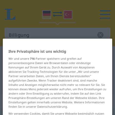
Ihre Privatsphäre ist uns wichtig
Deutsch-Türkisch Wörterbuch
Billigung
Wir und unsere
716
-Partner speichern und greifen auf
Deutsch-Türkisch Übersetzung für
personenbezogene Daten wie Browserdaten oder eindeutige
Kennungen auf Ihrem Gerät zu. Durch Auswahl von Akzeptieren
"Billigung"
aktivieren Sie Tracking-Technologien für die unter „Wir und unsere
Partner verarbeiten Daten, um Ihnen Dienste bereitzustellen“
aufgeführten Zwecke. Wenn Tracker deaktiviert sind, sind manche
"Billigung" Türkisch Übersetzung
Inhalte und Anzeigen möglicherweise nicht mehr so relevant für Sie. Sie
können dieses Menü jederzeit wieder aufrufen, um Ihre Einstellungen zu
ändern oder Ihre Einwilligung zu widerrufen, indem Sie auf den Link
Privatsphäre-Einstellungen am unteren Rand der Webseite klicken. Ihre
„Billigung“
: weiblich
Einstellungen gelten innerhalb unseres Website. Weitere Informationen
finden Sie in unserer Datenschutzerklärung.
Wir verwenden Cookies, damit Sie unsere Webseite bestmöglich nutzen
Billigung
f
<
Billigung
;
ohne pl
>