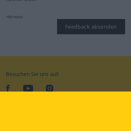
*Pflichtfeld
Feedback absenden
Besuchen Sie uns auf:
facebook
YouTube
Instagram
Langenscheidt