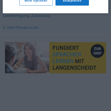
Mehr Optionen
Akzeptieren
Konzession (fachspr.)
,
Genehmigung
,
Lizenz
,
Segen (fig.)
Genehmigung
,
Zulassung
© OpenThesaurus.de