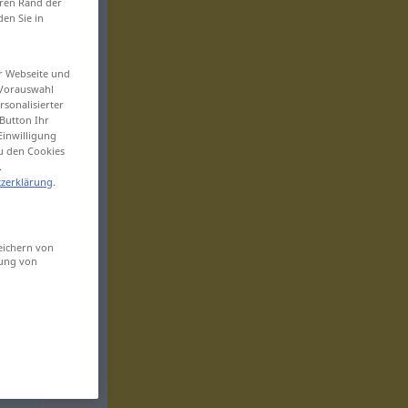
eren Rand der
den Sie in
er Webseite und
 Vorauswahl
sonalisierter
Button Ihr
Einwilligung
zu den Cookies
.
zerklärung
.
eichern von
sung von