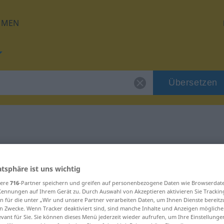
HMEN
Übersetzen
für "Bezirk"
atsphäre ist uns wichtig
sere
716
-Partner speichern und greifen auf personenbezogene Daten wie Browserdat
Kennungen auf Ihrem Gerät zu. Durch Auswahl von Akzeptieren aktivieren Sie Trackin
n für die unter „Wir und unsere Partner verarbeiten Daten, um Ihnen Dienste bereitz
n Zwecke. Wenn Tracker deaktiviert sind, sind manche Inhalte und Anzeigen mögliche
evant für Sie. Sie können dieses Menü jederzeit wieder aufrufen, um Ihre Einstellung