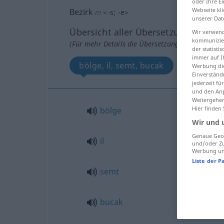
oder Ihre E
Webseite kli
Bezirk
m
<
-s
;
-e
>
unserer Dat
Übersicht aller Übersetzungen
Wir verwend
kommunizier
(Für mehr Details die Übersetzung anklicken/an
der statist
immer auf I
bölge, il, semt, bucak
Werbung die
Einverständ
jederzeit f
und den Anp
Weitergehen
Hier finden
bölge
Wir und 
Genaue Geol
il
und/oder Zu
Werbung und
Liste der P
semt
bucak