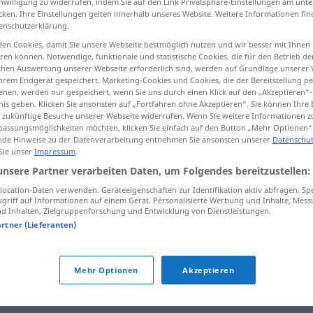
inwilligung zu widerrufen, indem Sie auf den Link Privatsphäre-Einstellungen am unt
cken. Ihre Einstellungen gelten innerhalb unseres Website. Weitere Informationen fin
enschutzerklärung.
en Cookies, damit Sie unsere Webseite bestmöglich nutzen und wir besser mit Ihnen
en können. Notwendige, funktionale und statistische Cookies, die für den Betrieb d
tippen)
ischen Auswertung unserer Webseite erforderlich sind, werden auf Grundlage unserer
hrem Endgerät gespeichert. Marketing-Cookies und Cookies, die der Bereitstellung per
nen, werden nur gespeichert, wenn Sie uns durch einen Klick auf den „Akzeptieren“-
nis geben. Klicken Sie ansonsten auf „Fortfahren ohne Akzeptieren“. Sie können Ihre 
ür zukünftige Besuche unserer Webseite widerrufen. Wenn Sie weitere Informationen 
assungsmöglichkeiten möchten, klicken Sie einfach auf den Button „Mehr Optionen“
de Hinweise zu der Datenverarbeitung entnehmen Sie ansonsten unserer
Datenschut
 Sie unser
Impressum
.
Bezirk
unsere Partner verarbeiten Daten, um Folgendes bereitzustellen:
ocation-Daten verwenden. Geräteeigenschaften zur Identifikation aktiv abfragen. Sp
Bezirk
(≈ Regierungsbezirk)
griff auf Informationen auf einem Gerät. Personalisierte Werbung und Inhalte, Mes
 Inhalten, Zielgruppenforschung und Entwicklung von Dienstleistungen.
artner (Lieferanten)
Bezirk
(≈ Stadtbezirk)
Mehr Optionen
Akzeptieren
Bezirk
(≈ Gemeindebezirk)