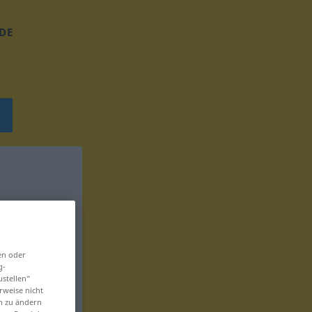
DE
en oder
g-
ustellen“
rweise nicht
en zu ändern