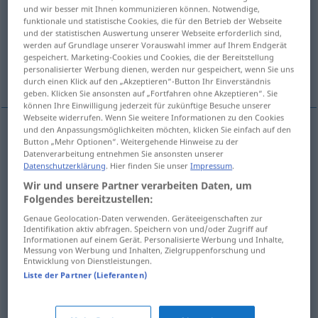
und wir besser mit Ihnen kommunizieren können. Notwendige,
funktionale und statistische Cookies, die für den Betrieb der Webseite
Übersicht aller Übersetzungen
und der statistischen Auswertung unserer Webseite erforderlich sind,
(Für mehr Details die Übersetzung anklicken/antippen)
werden auf Grundlage unserer Vorauswahl immer auf Ihrem Endgerät
gespeichert. Marketing-Cookies und Cookies, die der Bereitstellung
personalisierter Werbung dienen, werden nur gespeichert, wenn Sie uns
etkilenmiş, mağdur
şaşkın, üzgün
durch einen Klick auf den „Akzeptieren“-Button Ihr Einverständnis
geben. Klicken Sie ansonsten auf „Fortfahren ohne Akzeptieren“. Sie
können Ihre Einwilligung jederzeit für zukünftige Besuche unserer
Webseite widerrufen. Wenn Sie weitere Informationen zu den Cookies
und den Anpassungsmöglichkeiten möchten, klicken Sie einfach auf den
Button „Mehr Optionen“. Weitergehende Hinweise zu der
etkilenmiş
(
von
)
betroffen
-DEN
Datenverarbeitung entnehmen Sie ansonsten unserer
Datenschutzerklärung
. Hier finden Sie unser
Impressum
.
mağdur
betroffen
negativ
Wir und unsere Partner verarbeiten Daten, um
Folgendes bereitzustellen:
Genaue Geolocation-Daten verwenden. Geräteeigenschaften zur
Identifikation aktiv abfragen. Speichern von und/oder Zugriff auf
Informationen auf einem Gerät. Personalisierte Werbung und Inhalte,
Messung von Werbung und Inhalten, Zielgruppenforschung und
şaşkın
betroffen
(≈ bestürzt)
Entwicklung von Dienstleistungen.
Liste der Partner (Lieferanten)
üzgün
betroffen