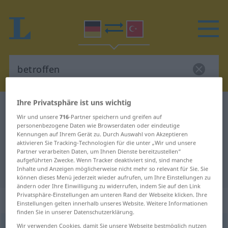
Ihre Privatsphäre ist uns wichtig
Deutsch-Türkisch Wörterbuch
betroffen
Wir und unsere
716
-Partner speichern und greifen auf
Deutsch-Türkisch Übersetzung für
personenbezogene Daten wie Browserdaten oder eindeutige
Kennungen auf Ihrem Gerät zu. Durch Auswahl von Akzeptieren
"betroffen"
aktivieren Sie Tracking-Technologien für die unter „Wir und unsere
Partner verarbeiten Daten, um Ihnen Dienste bereitzustellen“
aufgeführten Zwecke. Wenn Tracker deaktiviert sind, sind manche
"betroffen" Türkisch Übersetzung
Inhalte und Anzeigen möglicherweise nicht mehr so relevant für Sie. Sie
können dieses Menü jederzeit wieder aufrufen, um Ihre Einstellungen zu
ändern oder Ihre Einwilligung zu widerrufen, indem Sie auf den Link
Privatsphäre-Einstellungen am unteren Rand der Webseite klicken. Ihre
„betroffen“
: Adjektiv, adjektivisch
Einstellungen gelten innerhalb unseres Website. Weitere Informationen
finden Sie in unserer Datenschutzerklärung.
betroffen
Wir verwenden Cookies, damit Sie unsere Webseite bestmöglich nutzen
adj