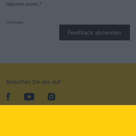
Häkchen setzen.*
*Pflichtfeld
Feedback absenden
Besuchen Sie uns auf:
facebook
YouTube
Instagram
Langenscheidt