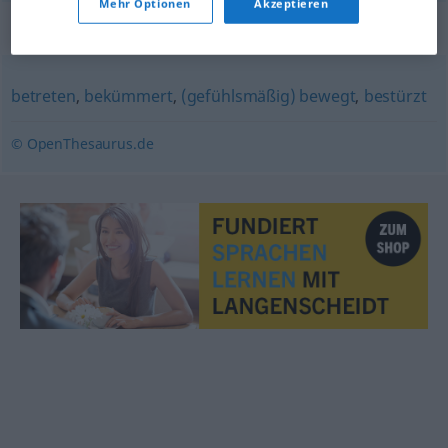
Mehr Optionen
Akzeptieren
Synonyme für "betroffen"
betreten
,
bekümmert
,
(gefühlsmäßig) bewegt
,
bestürzt
© OpenThesaurus.de