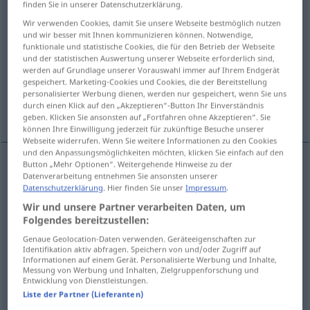
finden Sie in unserer Datenschutzerklärung.
Wir verwenden Cookies, damit Sie unsere Webseite bestmöglich nutzen
Übersicht aller Übersetzungen
und wir besser mit Ihnen kommunizieren können. Notwendige,
(Für mehr Details die Übersetzung anklicken/antippen)
funktionale und statistische Cookies, die für den Betrieb der Webseite
und der statistischen Auswertung unserer Webseite erforderlich sind,
werden auf Grundlage unserer Vorauswahl immer auf Ihrem Endgerät
birisinin
karışmak
gespeichert. Marketing-Cookies und Cookies, die der Bereitstellung
personalisierter Werbung dienen, werden nur gespeichert, wenn Sie uns
durch einen Klick auf den „Akzeptieren“-Button Ihr Einverständnis
birisine kârdan pay vermek
geben. Klicken Sie ansonsten auf „Fortfahren ohne Akzeptieren“. Sie
können Ihre Einwilligung jederzeit für zukünftige Besuche unserer
Webseite widerrufen. Wenn Sie weitere Informationen zu den Cookies
und den Anpassungsmöglichkeiten möchten, klicken Sie einfach auf den
Button „Mehr Optionen“. Weitergehende Hinweise zu der
Beispiele
Datenverarbeitung entnehmen Sie ansonsten unserer
Datenschutzerklärung
. Hier finden Sie unser
Impressum
.
an
jemanden beteiligen
(
)
DAT
Wir und unsere Partner verarbeiten Daten, um
biri(si)nin
(
)
katılmasını
sağlamak
-E
Folgendes bereitzustellen:
Genaue Geolocation-Daten verwenden. Geräteeigenschaften zur
Identifikation aktiv abfragen. Speichern von und/oder Zugriff auf
beteiligt
sein
an
Unfall, Verbrechen
(
DAT
)
Informationen auf einem Gerät. Personalisierte Werbung und Inhalte,
Messung von Werbung und Inhalten, Zielgruppenforschung und
karışmak
(
)
Entwicklung von Dienstleistungen.
-E
Liste der Partner (Lieferanten)