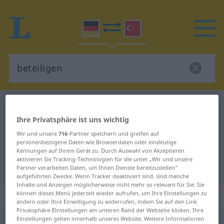
Deutsch-Türkisch Wörterbuch
beteiligen
Ihre Privatsphäre ist uns wichtig
Deutsch-Türkisch Übersetzung für
Wir und unsere
716
-Partner speichern und greifen auf
"beteiligen"
personenbezogene Daten wie Browserdaten oder eindeutige
Kennungen auf Ihrem Gerät zu. Durch Auswahl von Akzeptieren
aktivieren Sie Tracking-Technologien für die unter „Wir und unsere
"beteiligen" Türkisch Übersetzung
Partner verarbeiten Daten, um Ihnen Dienste bereitzustellen“
aufgeführten Zwecke. Wenn Tracker deaktiviert sind, sind manche
Inhalte und Anzeigen möglicherweise nicht mehr so relevant für Sie. Sie
können dieses Menü jederzeit wieder aufrufen, um Ihre Einstellungen zu
„beteiligen“
: transitives Verb
ändern oder Ihre Einwilligung zu widerrufen, indem Sie auf den Link
Privatsphäre-Einstellungen am unteren Rand der Webseite klicken. Ihre
Einstellungen gelten innerhalb unseres Website. Weitere Informationen
beteiligen
v/t
<
ohne
-ge-
;
h.
>