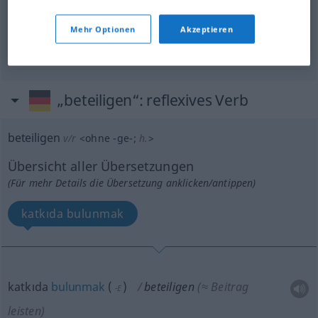
jemanden am
Gewinn
beteiligen
Mehr Optionen
Akzeptieren
biri(si)ne
kârdan
pay
vermek
„beteiligen“
: reflexives Verb
beteiligen
v/r
<
ohne
-ge-
;
h.
>
Übersicht aller Übersetzungen
(Für mehr Details die Übersetzung anklicken/antippen)
katkıda bulunmak
katkıda
bulunmak
(
)
beteiligen
(≈ Beitrag
-E
leisten)