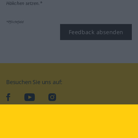
Häkchen setzen.*
*Pflichtfeld
Feedback absenden
Besuchen Sie uns auf:
facebook
YouTube
Instagram
Langenscheidt