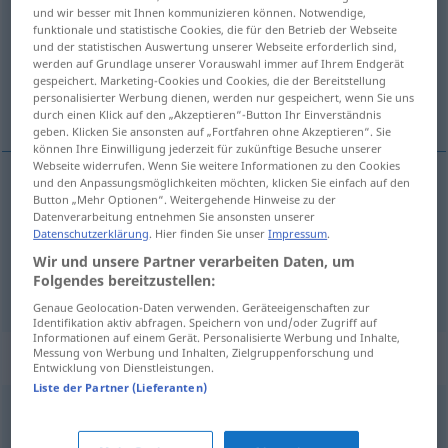
und wir besser mit Ihnen kommunizieren können. Notwendige,
funktionale und statistische Cookies, die für den Betrieb der Webseite
Übersicht aller Übersetzungen
und der statistischen Auswertung unserer Webseite erforderlich sind,
(Für mehr Details die Übersetzung anklicken/antippen)
werden auf Grundlage unserer Vorauswahl immer auf Ihrem Endgerät
gespeichert. Marketing-Cookies und Cookies, die der Bereitstellung
personalisierter Werbung dienen, werden nur gespeichert, wenn Sie uns
mükemmel, en iyi şekilde
durch einen Klick auf den „Akzeptieren“-Button Ihr Einverständnis
geben. Klicken Sie ansonsten auf „Fortfahren ohne Akzeptieren“. Sie
können Ihre Einwilligung jederzeit für zukünftige Besuche unserer
Webseite widerrufen. Wenn Sie weitere Informationen zu den Cookies
und den Anpassungsmöglichkeiten möchten, klicken Sie einfach auf den
Button „Mehr Optionen“. Weitergehende Hinweise zu der
mükemmel
bestens
Datenverarbeitung entnehmen Sie ansonsten unserer
Datenschutzerklärung
. Hier finden Sie unser
Impressum
.
en
iyi
şekilde
bestens
Wir und unsere Partner verarbeiten Daten, um
Folgendes bereitzustellen:
Genaue Geolocation-Daten verwenden. Geräteeigenschaften zur
Identifikation aktiv abfragen. Speichern von und/oder Zugriff auf
Informationen auf einem Gerät. Personalisierte Werbung und Inhalte,
Messung von Werbung und Inhalten, Zielgruppenforschung und
Synonyme für "bestens"
Entwicklung von Dienstleistungen.
Liste der Partner (Lieferanten)
vollendet
,
vollkommen
,
perfekt
,
optimal (Hauptform)
,