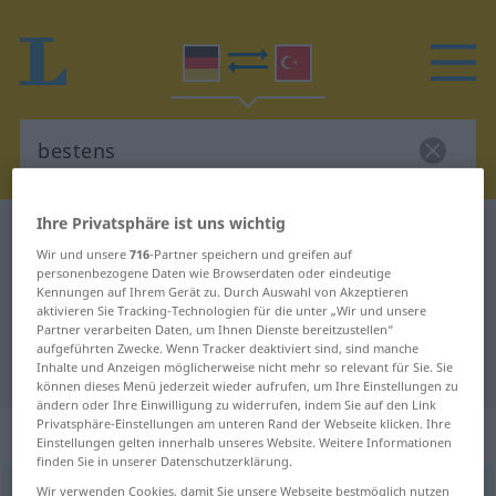
Ihre Privatsphäre ist uns wichtig
Deutsch-Türkisch Wörterbuch
bestens
Wir und unsere
716
-Partner speichern und greifen auf
Deutsch-Türkisch Übersetzung für
personenbezogene Daten wie Browserdaten oder eindeutige
Kennungen auf Ihrem Gerät zu. Durch Auswahl von Akzeptieren
"bestens"
aktivieren Sie Tracking-Technologien für die unter „Wir und unsere
Partner verarbeiten Daten, um Ihnen Dienste bereitzustellen“
aufgeführten Zwecke. Wenn Tracker deaktiviert sind, sind manche
"bestens" Türkisch Übersetzung
Inhalte und Anzeigen möglicherweise nicht mehr so relevant für Sie. Sie
können dieses Menü jederzeit wieder aufrufen, um Ihre Einstellungen zu
ändern oder Ihre Einwilligung zu widerrufen, indem Sie auf den Link
Privatsphäre-Einstellungen am unteren Rand der Webseite klicken. Ihre
„bestens“
: Adverb
Einstellungen gelten innerhalb unseres Website. Weitere Informationen
finden Sie in unserer Datenschutzerklärung.
bestens
Wir verwenden Cookies, damit Sie unsere Webseite bestmöglich nutzen
adv