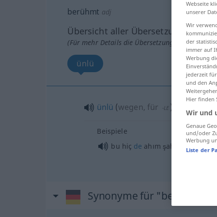
Webseite kli
berühmt
adj
unserer Dat
Wir verwend
Übersicht aller Übersetzungen
kommunizier
der statist
(Für mehr Details die Übersetzung anklicken/an
immer auf I
Werbung die
ünlü
Einverständ
jederzeit f
und den Anp
Weitergehen
Hier finden
ünlü
(
wegen, für
)
-LE
Wir und 
Genaue Geol
Beispiele
und/oder Zu
Werbung und
bu hiç
de
ahım şahım (bir şey) d
Liste der P
Synonyme für "berühmt"