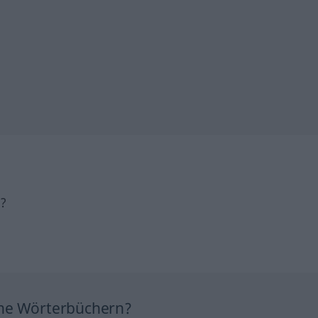
h?
ine Wörterbüchern?