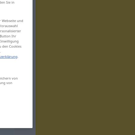
den Sie in
er Webseite und
 Vorauswahl
sonalisierter
Button Ihr
Einwilligung
zu den Cookies
.
zerklärung
.
eichern von
sung von