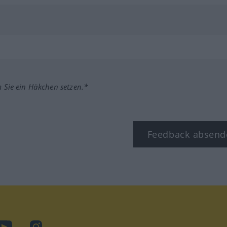
m Sie ein Häkchen setzen.*
Feedback absend
ook
YouTube
Instagram