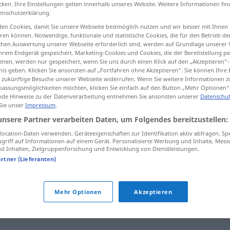
cken. Ihre Einstellungen gelten innerhalb unseres Website. Weitere Informationen fin
enschutzerklärung.
en Cookies, damit Sie unsere Webseite bestmöglich nutzen und wir besser mit Ihnen
en können. Notwendige, funktionale und statistische Cookies, die für den Betrieb d
ischen Auswertung unserer Webseite erforderlich sind, werden auf Grundlage unserer
tippen)
hrem Endgerät gespeichert. Marketing-Cookies und Cookies, die der Bereitstellung per
nen, werden nur gespeichert, wenn Sie uns durch einen Klick auf den „Akzeptieren“-
nis geben. Klicken Sie ansonsten auf „Fortfahren ohne Akzeptieren“. Sie können Ihre 
ür zukünftige Besuche unserer Webseite widerrufen. Wenn Sie weitere Informationen 
assungsmöglichkeiten möchten, klicken Sie einfach auf den Button „Mehr Optionen“
de Hinweise zu der Datenverarbeitung entnehmen Sie ansonsten unserer
Datenschut
 Sie unser
Impressum
.
berühmt
unsere Partner verarbeiten Daten, um Folgendes bereitzustellen:
ocation-Daten verwenden. Geräteeigenschaften zur Identifikation aktiv abfragen. Sp
griff auf Informationen auf einem Gerät. Personalisierte Werbung und Inhalte, Mes
 Inhalten, Zielgruppenforschung und Entwicklung von Dienstleistungen.
eğil!
das ist nicht
gerade
berühmt!
UMG
artner (Lieferanten)
FIG
Mehr Optionen
Akzeptieren