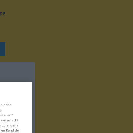
DE
en oder
g-
ustellen“
rweise nicht
en zu ändern
eren Rand der