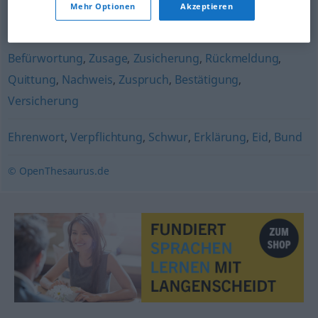
Mehr Optionen
Akzeptieren
Begründung
Befürwortung
,
Zusage
,
Zusicherung
,
Rückmeldung
,
Quittung
,
Nachweis
,
Zuspruch
,
Bestätigung
,
Versicherung
Ehrenwort
,
Verpflichtung
,
Schwur
,
Erklärung
,
Eid
,
Bund
© OpenThesaurus.de