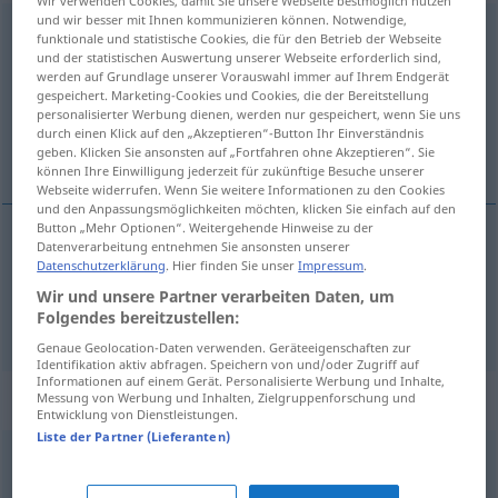
Wir verwenden Cookies, damit Sie unsere Webseite bestmöglich nutzen
und wir besser mit Ihnen kommunizieren können. Notwendige,
Bekräftigung
f
<
Bekräftigung
;
-en
>
funktionale und statistische Cookies, die für den Betrieb der Webseite
und der statistischen Auswertung unserer Webseite erforderlich sind,
Übersicht aller Übersetzungen
werden auf Grundlage unserer Vorauswahl immer auf Ihrem Endgerät
gespeichert. Marketing-Cookies und Cookies, die der Bereitstellung
(Für mehr Details die Übersetzung anklicken/antippen)
personalisierter Werbung dienen, werden nur gespeichert, wenn Sie uns
durch einen Klick auf den „Akzeptieren“-Button Ihr Einverständnis
teyit, destekleme
geben. Klicken Sie ansonsten auf „Fortfahren ohne Akzeptieren“. Sie
können Ihre Einwilligung jederzeit für zukünftige Besuche unserer
Webseite widerrufen. Wenn Sie weitere Informationen zu den Cookies
und den Anpassungsmöglichkeiten möchten, klicken Sie einfach auf den
Button „Mehr Optionen“. Weitergehende Hinweise zu der
Datenverarbeitung entnehmen Sie ansonsten unserer
teyit
Bekräftigung
Datenschutzerklärung
. Hier finden Sie unser
Impressum
.
Wir und unsere Partner verarbeiten Daten, um
Folgendes bereitzustellen:
destek(leme)
Bekräftigung
Genaue Geolocation-Daten verwenden. Geräteeigenschaften zur
Identifikation aktiv abfragen. Speichern von und/oder Zugriff auf
Informationen auf einem Gerät. Personalisierte Werbung und Inhalte,
Synonyme für "Bekräftigung"
Messung von Werbung und Inhalten, Zielgruppenforschung und
Entwicklung von Dienstleistungen.
Liste der Partner (Lieferanten)
Zustimmung
,
Bestätigung
,
Zuspruch
,
Bejahung