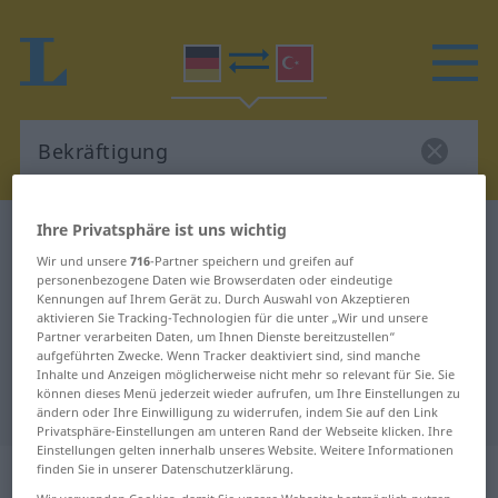
Ihre Privatsphäre ist uns wichtig
Deutsch-Türkisch Wörterbuch
Bekräftigung
Wir und unsere
716
-Partner speichern und greifen auf
Deutsch-Türkisch Übersetzung für
personenbezogene Daten wie Browserdaten oder eindeutige
Kennungen auf Ihrem Gerät zu. Durch Auswahl von Akzeptieren
"Bekräftigung"
aktivieren Sie Tracking-Technologien für die unter „Wir und unsere
Partner verarbeiten Daten, um Ihnen Dienste bereitzustellen“
aufgeführten Zwecke. Wenn Tracker deaktiviert sind, sind manche
"Bekräftigung" Türkisch
Inhalte und Anzeigen möglicherweise nicht mehr so relevant für Sie. Sie
können dieses Menü jederzeit wieder aufrufen, um Ihre Einstellungen zu
Übersetzung
ändern oder Ihre Einwilligung zu widerrufen, indem Sie auf den Link
Privatsphäre-Einstellungen am unteren Rand der Webseite klicken. Ihre
Einstellungen gelten innerhalb unseres Website. Weitere Informationen
„Bekräftigung“
: weiblich
finden Sie in unserer Datenschutzerklärung.