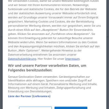
Wir verwenden Cookies, damit Sie unsere Webseite bestmöglich nutzen
und wir besser mit Ihnen kommunizieren können. Notwendige,
Übersicht aller Übersetzungen
funktionale und statistische Cookies, die für den Betrieb der Webseite
und der statistischen Auswertung unserer Webseite erforderlich sind,
(Für mehr Details die Übersetzung anklicken/antippen)
werden auf Grundlage unserer Vorauswahl immer auf Ihrem Endgerät
gespeichert. Marketing-Cookies und Cookies, die der Bereitstellung
tutuk, çekingen, mahcup
taraflı
personalisierter Werbung dienen, werden nur gespeichert, wenn Sie uns
durch einen Klick auf den „Akzeptieren“-Button Ihr Einverständnis
geben. Klicken Sie ansonsten auf „Fortfahren ohne Akzeptieren“. Sie
können Ihre Einwilligung jederzeit für zukünftige Besuche unserer
Webseite widerrufen. Wenn Sie weitere Informationen zu den Cookies
und den Anpassungsmöglichkeiten möchten, klicken Sie einfach auf den
tutuk
befangen
(≈ scheu)
Button „Mehr Optionen“. Weitergehende Hinweise zu der
Datenverarbeitung entnehmen Sie ansonsten unserer
Datenschutzerklärung
. Hier finden Sie unser
Impressum
.
çekingen
befangen
(≈ scheu)
Wir und unsere Partner verarbeiten Daten, um
Folgendes bereitzustellen:
mahcup
befangen
(≈ verlegen)
Genaue Geolocation-Daten verwenden. Geräteeigenschaften zur
Identifikation aktiv abfragen. Speichern von und/oder Zugriff auf
Informationen auf einem Gerät. Personalisierte Werbung und Inhalte,
Messung von Werbung und Inhalten, Zielgruppenforschung und
taraflı
befangen
(≈ parteiisch)
JUR
Entwicklung von Dienstleistungen.
Liste der Partner (Lieferanten)