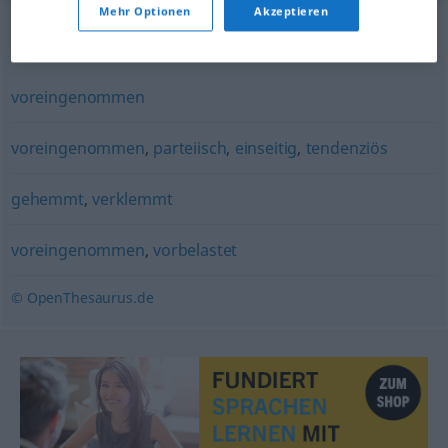
Mehr Optionen
Akzeptieren
Synonyme für "befangen"
voreingenommen
voreingenommen
,
parteiisch
,
einseitig
,
tendenziös
gehemmt
,
verklemmt
voreingenommen
,
vorbelastet
© OpenThesaurus.de