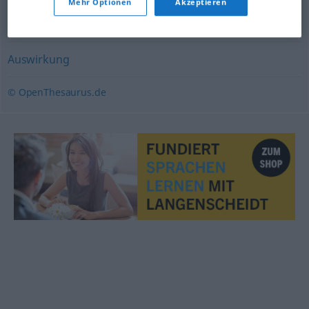
Mehr Optionen
Akzeptieren
Manipulation
,
Verfälschung
Auswirkung
© OpenThesaurus.de