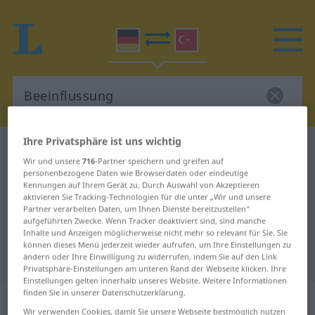
Ihre Privatsphäre ist uns wichtig
Deutsch-Türkisch Wörterbuch
Beeinflussung
Wir und unsere
716
-Partner speichern und greifen auf
Deutsch-Türkisch Übersetzung für
personenbezogene Daten wie Browserdaten oder eindeutige
Kennungen auf Ihrem Gerät zu. Durch Auswahl von Akzeptieren
"Beeinflussung"
aktivieren Sie Tracking-Technologien für die unter „Wir und unsere
Partner verarbeiten Daten, um Ihnen Dienste bereitzustellen“
aufgeführten Zwecke. Wenn Tracker deaktiviert sind, sind manche
"Beeinflussung" Türkisch
Inhalte und Anzeigen möglicherweise nicht mehr so relevant für Sie. Sie
können dieses Menü jederzeit wieder aufrufen, um Ihre Einstellungen zu
Übersetzung
ändern oder Ihre Einwilligung zu widerrufen, indem Sie auf den Link
Privatsphäre-Einstellungen am unteren Rand der Webseite klicken. Ihre
Einstellungen gelten innerhalb unseres Website. Weitere Informationen
finden Sie in unserer Datenschutzerklärung.
„Beeinflussung“
: weiblich
Wir verwenden Cookies, damit Sie unsere Webseite bestmöglich nutzen