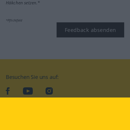
Häkchen setzen.*
*Pflichtfeld
Feedback absenden
Besuchen Sie uns auf:
facebook
YouTube
Instagram
Langenscheidt