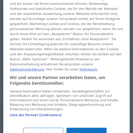
und wir besser mit Ihnen kommunizieren können. Notwendige,
Beeinflussung
f
<
Beeinflussung
;
-en
>
funktionale und statistische Cookies, die für den Betrieb der Webseite
und der statistischen Auswertung unserer Webseite erforderlich sind,
werden auf Grundlage unserer Vorauswahl immer auf Ihrem Endgerät
Übersicht aller Übersetzungen
gespeichert. Marketing-Cookies und Cookies, die der Bereitstellung
(Für mehr Details die Übersetzung anklicken/antippen)
personalisierter Werbung dienen, werden nur gespeichert, wenn Sie uns
durch einen Klick auf den „Akzeptieren“-Button Ihr Einverständnis
geben. Klicken Sie ansonsten auf „Fortfahren ohne Akzeptieren“. Sie
etkileme, yönlendirme
können Ihre Einwilligung jederzeit für zukünftige Besuche unserer
Webseite widerrufen. Wenn Sie weitere Informationen zu den Cookies
und den Anpassungsmöglichkeiten möchten, klicken Sie einfach auf den
Button „Mehr Optionen“. Weitergehende Hinweise zu der
Datenverarbeitung entnehmen Sie ansonsten unserer
Datenschutzerklärung
. Hier finden Sie unser
Impressum
.
etkileme, yönlendirme
Beeinflussung
Wir und unsere Partner verarbeiten Daten, um
Folgendes bereitzustellen:
Genaue Geolocation-Daten verwenden. Geräteeigenschaften zur
Synonyme für "Beeinflussung"
Identifikation aktiv abfragen. Speichern von und/oder Zugriff auf
Informationen auf einem Gerät. Personalisierte Werbung und Inhalte,
Messung von Werbung und Inhalten, Zielgruppenforschung und
Entwicklung von Dienstleistungen.
Manipulation
,
Suggestion
Liste der Partner (Lieferanten)
Wechselwirkung
,
Beeinträchtigung