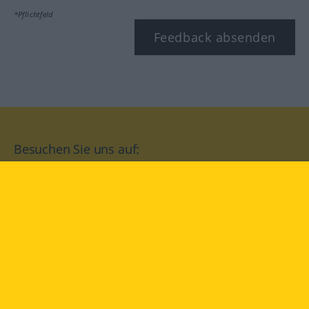
*Pflichtfeld
Feedback absenden
Besuchen Sie uns auf:
facebook
YouTube
Instagram
Langenscheidt
NUTZUNGSBEDINGUNGEN