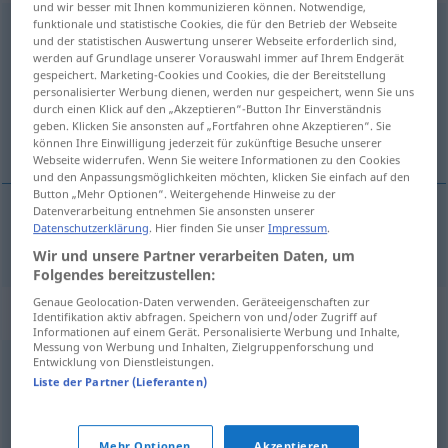
und wir besser mit Ihnen kommunizieren können. Notwendige,
funktionale und statistische Cookies, die für den Betrieb der Webseite
bedrückend
adj
und der statistischen Auswertung unserer Webseite erforderlich sind,
werden auf Grundlage unserer Vorauswahl immer auf Ihrem Endgerät
Übersicht aller Übersetzungen
gespeichert. Marketing-Cookies und Cookies, die der Bereitstellung
(Für mehr Details die Übersetzung anklicken/antippen)
personalisierter Werbung dienen, werden nur gespeichert, wenn Sie uns
durch einen Klick auf den „Akzeptieren“-Button Ihr Einverständnis
geben. Klicken Sie ansonsten auf „Fortfahren ohne Akzeptieren“. Sie
bunaltıcı
können Ihre Einwilligung jederzeit für zukünftige Besuche unserer
Webseite widerrufen. Wenn Sie weitere Informationen zu den Cookies
und den Anpassungsmöglichkeiten möchten, klicken Sie einfach auf den
Button „Mehr Optionen“. Weitergehende Hinweise zu der
Datenverarbeitung entnehmen Sie ansonsten unserer
Datenschutzerklärung
. Hier finden Sie unser
Impressum
.
bunaltıcı
bedrückend
Wir und unsere Partner verarbeiten Daten, um
Folgendes bereitzustellen:
Genaue Geolocation-Daten verwenden. Geräteeigenschaften zur
Synonyme für "bedrückend"
Identifikation aktiv abfragen. Speichern von und/oder Zugriff auf
Informationen auf einem Gerät. Personalisierte Werbung und Inhalte,
Messung von Werbung und Inhalten, Zielgruppenforschung und
Entwicklung von Dienstleistungen.
entmutigend
,
desolat
,
deprimierend
Liste der Partner (Lieferanten)
erdrückend
,
deprimierend
,
düster
Mehr Optionen
Akzeptieren