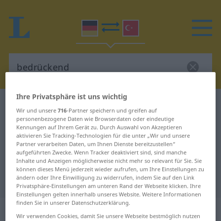
Ihre Privatsphäre ist uns wichtig
Deutsch-Türkisch Wörterbuch
bedrückend
Wir und unsere
716
-Partner speichern und greifen auf
Deutsch-Türkisch Übersetzung für
personenbezogene Daten wie Browserdaten oder eindeutige
Kennungen auf Ihrem Gerät zu. Durch Auswahl von Akzeptieren
"bedrückend"
aktivieren Sie Tracking-Technologien für die unter „Wir und unsere
Partner verarbeiten Daten, um Ihnen Dienste bereitzustellen“
aufgeführten Zwecke. Wenn Tracker deaktiviert sind, sind manche
Inhalte und Anzeigen möglicherweise nicht mehr so relevant für Sie. Sie
"bedrückend" Türkisch
können dieses Menü jederzeit wieder aufrufen, um Ihre Einstellungen zu
ändern oder Ihre Einwilligung zu widerrufen, indem Sie auf den Link
Übersetzung
Privatsphäre-Einstellungen am unteren Rand der Webseite klicken. Ihre
Einstellungen gelten innerhalb unseres Website. Weitere Informationen
finden Sie in unserer Datenschutzerklärung.
„bedrückend“
: Adjektiv, adjektivisch
Wir verwenden Cookies, damit Sie unsere Webseite bestmöglich nutzen