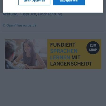
Mehr Optionen
Akzeptieren
Respekt
,
Anerkennung
,
Bewunderung
,
Bestätigung
,
Achtung
,
Zuspruch
,
Hochachtung
© OpenThesaurus.de