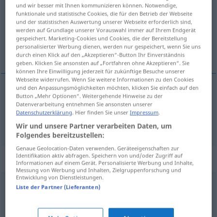
und wir besser mit Ihnen kommunizieren können. Notwendige,
funktionale und statistische Cookies, die für den Betrieb der Webseite
Übersicht aller Übersetzungen
und der statistischen Auswertung unserer Webseite erforderlich sind,
(Für mehr Details die Übersetzung anklicken/antippen)
werden auf Grundlage unserer Vorauswahl immer auf Ihrem Endgerät
gespeichert. Marketing-Cookies und Cookies, die der Bereitstellung
personalisierter Werbung dienen, werden nur gespeichert, wenn Sie uns
dikkate alma, riayet, uyma
durch einen Klick auf den „Akzeptieren“-Button Ihr Einverständnis
geben. Klicken Sie ansonsten auf „Fortfahren ohne Akzeptieren“. Sie
können Ihre Einwilligung jederzeit für zukünftige Besuche unserer
Webseite widerrufen. Wenn Sie weitere Informationen zu den Cookies
und den Anpassungsmöglichkeiten möchten, klicken Sie einfach auf den
Button „Mehr Optionen“. Weitergehende Hinweise zu der
dikkat(e alma)
Beachtung
Datenverarbeitung entnehmen Sie ansonsten unserer
Datenschutzerklärung
. Hier finden Sie unser
Impressum
.
riayet
,
uyma
(
)
Beachtung
-E
Wir und unsere Partner verarbeiten Daten, um
Folgendes bereitzustellen:
Genaue Geolocation-Daten verwenden. Geräteeigenschaften zur
Identifikation aktiv abfragen. Speichern von und/oder Zugriff auf
Synonyme für "Beachtung"
Informationen auf einem Gerät. Personalisierte Werbung und Inhalte,
Messung von Werbung und Inhalten, Zielgruppenforschung und
Entwicklung von Dienstleistungen.
Liste der Partner (Lieferanten)
Hinsicht
,
Hinblick
,
Aufmerksamkeit
,
Berücksichtigung
,
Betrachtung
,
Zuwendung