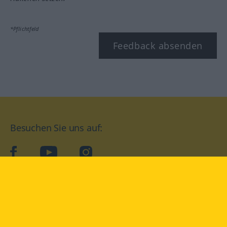
*Pflichtfeld
Feedback absenden
Besuchen Sie uns auf:
facebook
YouTube
Instagram
Langenscheidt