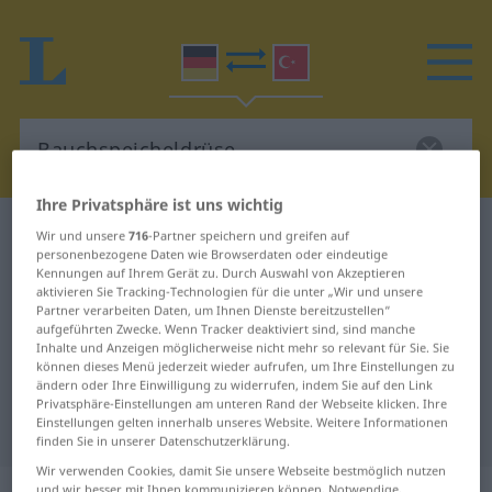
Ihre Privatsphäre ist uns wichtig
Deutsch-Türkisch Wörterbuch
Wir und unsere
716
-Partner speichern und greifen auf
personenbezogene Daten wie Browserdaten oder eindeutige
Bauchspeicheldrüse
Kennungen auf Ihrem Gerät zu. Durch Auswahl von Akzeptieren
Deutsch-Türkisch Übersetzung für
aktivieren Sie Tracking-Technologien für die unter „Wir und unsere
Partner verarbeiten Daten, um Ihnen Dienste bereitzustellen“
"Bauchspeicheldrüse"
aufgeführten Zwecke. Wenn Tracker deaktiviert sind, sind manche
Inhalte und Anzeigen möglicherweise nicht mehr so relevant für Sie. Sie
können dieses Menü jederzeit wieder aufrufen, um Ihre Einstellungen zu
ändern oder Ihre Einwilligung zu widerrufen, indem Sie auf den Link
"Bauchspeicheldrüse" Türkisch
Privatsphäre-Einstellungen am unteren Rand der Webseite klicken. Ihre
Einstellungen gelten innerhalb unseres Website. Weitere Informationen
Übersetzung
finden Sie in unserer Datenschutzerklärung.
Wir verwenden Cookies, damit Sie unsere Webseite bestmöglich nutzen
und wir besser mit Ihnen kommunizieren können. Notwendige,