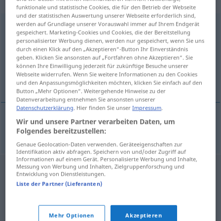
„Bauchspeicheldrüse“
: weiblich
funktionale und statistische Cookies, die für den Betrieb der Webseite
und der statistischen Auswertung unserer Webseite erforderlich sind,
werden auf Grundlage unserer Vorauswahl immer auf Ihrem Endgerät
Bauchspeicheldrüse
f
gespeichert. Marketing-Cookies und Cookies, die der Bereitstellung
personalisierter Werbung dienen, werden nur gespeichert, wenn Sie uns
Übersicht aller Übersetzungen
durch einen Klick auf den „Akzeptieren“-Button Ihr Einverständnis
(Für mehr Details die Übersetzung anklicken/antippen)
geben. Klicken Sie ansonsten auf „Fortfahren ohne Akzeptieren“. Sie
können Ihre Einwilligung jederzeit für zukünftige Besuche unserer
Webseite widerrufen. Wenn Sie weitere Informationen zu den Cookies
pankreas bezi
und den Anpassungsmöglichkeiten möchten, klicken Sie einfach auf den
Button „Mehr Optionen“. Weitergehende Hinweise zu der
Datenverarbeitung entnehmen Sie ansonsten unserer
Datenschutzerklärung
. Hier finden Sie unser
Impressum
.
Wir und unsere Partner verarbeiten Daten, um
pankreas
(bezi)
Bauchspeicheldrüse
Folgendes bereitzustellen:
Genaue Geolocation-Daten verwenden. Geräteeigenschaften zur
Identifikation aktiv abfragen. Speichern von und/oder Zugriff auf
Informationen auf einem Gerät. Personalisierte Werbung und Inhalte,
Messung von Werbung und Inhalten, Zielgruppenforschung und
Entwicklung von Dienstleistungen.
Liste der Partner (Lieferanten)
Mehr Optionen
Akzeptieren