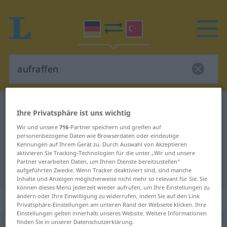
Deutsch-Türkisch Wörterbuch
aufraffen
Ihre Privatsphäre ist uns wichtig
Deutsch-Türkisch Übersetzung für
Wir und unsere
716
-Partner speichern und greifen auf
personenbezogene Daten wie Browserdaten oder eindeutige
"aufraffen"
Kennungen auf Ihrem Gerät zu. Durch Auswahl von Akzeptieren
aktivieren Sie Tracking-Technologien für die unter „Wir und unsere
Partner verarbeiten Daten, um Ihnen Dienste bereitzustellen“
"aufraffen" Türkisch Übersetzung
aufgeführten Zwecke. Wenn Tracker deaktiviert sind, sind manche
Inhalte und Anzeigen möglicherweise nicht mehr so relevant für Sie. Sie
können dieses Menü jederzeit wieder aufrufen, um Ihre Einstellungen zu
ändern oder Ihre Einwilligung zu widerrufen, indem Sie auf den Link
„aufraffen“
: transitives Verb
Privatsphäre-Einstellungen am unteren Rand der Webseite klicken. Ihre
Einstellungen gelten innerhalb unseres Website. Weitere Informationen
finden Sie in unserer Datenschutzerklärung.
aufraffen
v/t
<
-ge-
;
h.
>