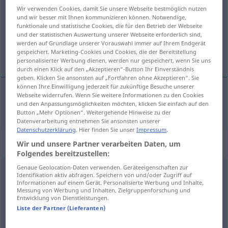
Wir verwenden Cookies, damit Sie unsere Webseite bestmöglich nutzen
und wir besser mit Ihnen kommunizieren können. Notwendige,
Übersicht aller Übersetzungen
funktionale und statistische Cookies, die für den Betrieb der Webseite
(Für mehr Details die Übersetzung anklicken/antippen)
und der statistischen Auswertung unserer Webseite erforderlich sind,
werden auf Grundlage unserer Vorauswahl immer auf Ihrem Endgerät
gespeichert. Marketing-Cookies und Cookies, die der Bereitstellung
kaldırmak, sıvamak
personalisierter Werbung dienen, werden nur gespeichert, wenn Sie uns
durch einen Klick auf den „Akzeptieren“-Button Ihr Einverständnis
geben. Klicken Sie ansonsten auf „Fortfahren ohne Akzeptieren“. Sie
können Ihre Einwilligung jederzeit für zukünftige Besuche unserer
Webseite widerrufen. Wenn Sie weitere Informationen zu den Cookies
und den Anpassungsmöglichkeiten möchten, klicken Sie einfach auf den
kaldırmak
,
sıvamak
aufraffen
Rock
Button „Mehr Optionen“. Weitergehende Hinweise zu der
Datenverarbeitung entnehmen Sie ansonsten unserer
Datenschutzerklärung
. Hier finden Sie unser
Impressum
.
„aufraffen“
: reflexives Verb
Wir und unsere Partner verarbeiten Daten, um
Folgendes bereitzustellen:
Genaue Geolocation-Daten verwenden. Geräteeigenschaften zur
aufraffen
v/r
<
-ge-
;
h.
>
Identifikation aktiv abfragen. Speichern von und/oder Zugriff auf
Informationen auf einem Gerät. Personalisierte Werbung und Inhalte,
Übersicht aller Übersetzungen
Messung von Werbung und Inhalten, Zielgruppenforschung und
Entwicklung von Dienstleistungen.
(Für mehr Details die Übersetzung anklicken/antippen)
Liste der Partner (Lieferanten)
gayrete gelmek