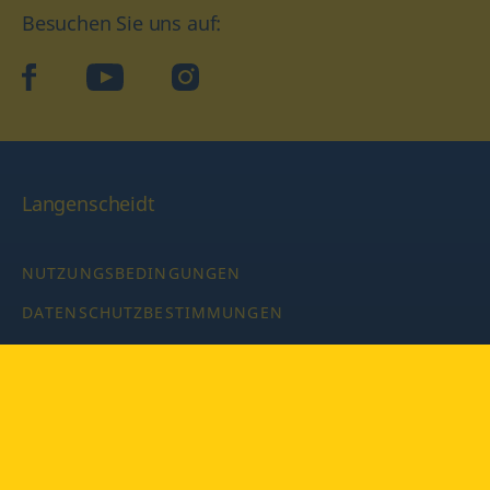
Besuchen Sie uns auf:
facebook
YouTube
Instagram
Langenscheidt
NUTZUNGSBEDINGUNGEN
DATENSCHUTZBESTIMMUNGEN
IMPRESSUM
PRIVATSPHÄRE-EINSTELLUNGEN
LATEINWÖRTERBUCH MIT CODE
Copyright © 2026 PONS Langenscheidt GmbH, Alle Rechte