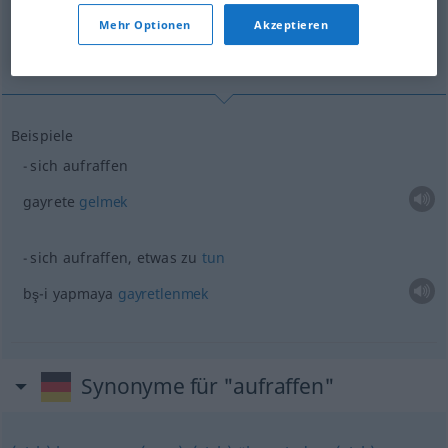
Mehr Optionen
Akzeptieren
bş-i yapmaya gayretlenmek
Beispiele
sich aufraffen
gayrete
gelmek
sich aufraffen,
etwas
zu
tun
bş-i yapmaya
gayretlenmek
Synonyme für "aufraffen"