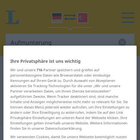
Ihre Privatsphäre ist uns wichtig
Deutsch-Türkisch Wörterbuch
Aufmunterung
Wir und unsere
716
-Partner speichern und greifen auf
Deutsch-Türkisch Übersetzung für
personenbezogene Daten wie Browserdaten oder eindeutige
Kennungen auf Ihrem Gerät zu. Durch Auswahl von Akzeptieren
"Aufmunterung"
aktivieren Sie Tracking-Technologien für die unter „Wir und unsere
Partner verarbeiten Daten, um Ihnen Dienste bereitzustellen“
aufgeführten Zwecke. Wenn Tracker deaktiviert sind, sind manche
Inhalte und Anzeigen möglicherweise nicht mehr so relevant für Sie. Sie
"Aufmunterung" Türkisch
können dieses Menü jederzeit wieder aufrufen, um Ihre Einstellungen zu
ändern oder Ihre Einwilligung zu widerrufen, indem Sie auf den Link
Übersetzung
Privatsphäre-Einstellungen am unteren Rand der Webseite klicken. Ihre
Einstellungen gelten innerhalb unseres Website. Weitere Informationen
finden Sie in unserer Datenschutzerklärung.
„Aufmunterung“
: weiblich
Wir verwenden Cookies, damit Sie unsere Webseite bestmöglich nutzen