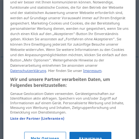
und wir besser mit Ihnen kommunizieren können. Notwendige,
funktionale und statistische Cookies, die für den Betrieb der Webseite
Aufmunterung
f
<
Aufmunterung
;
-en
>
und der statistischen Auswertung unserer Webseite erforderlich sind,
werden auf Grundlage unserer Vorauswahl immer auf Ihrem Endgerät
Übersicht aller Übersetzungen
gespeichert. Marketing-Cookies und Cookies, die der Bereitstellung
personalisierter Werbung dienen, werden nur gespeichert, wenn Sie uns
(Für mehr Details die Übersetzung anklicken/antippen)
durch einen Klick auf den „Akzeptieren“-Button Ihr Einverständnis
geben. Klicken Sie ansonsten auf „Fortfahren ohne Akzeptieren“. Sie
canlandırma, neşelendirme
können Ihre Einwilligung jederzeit für zukünftige Besuche unserer
Webseite widerrufen. Wenn Sie weitere Informationen zu den Cookies
und den Anpassungsmöglichkeiten möchten, klicken Sie einfach auf den
Button „Mehr Optionen“. Weitergehende Hinweise zu der
Datenverarbeitung entnehmen Sie ansonsten unserer
Datenschutzerklärung
. Hier finden Sie unser
Impressum
.
canlandırma
Aufmunterung
Wir und unsere Partner verarbeiten Daten, um
Folgendes bereitzustellen:
neşelendirme
Aufmunterung
Genaue Geolocation-Daten verwenden. Geräteeigenschaften zur
Identifikation aktiv abfragen. Speichern von und/oder Zugriff auf
Informationen auf einem Gerät. Personalisierte Werbung und Inhalte,
Messung von Werbung und Inhalten, Zielgruppenforschung und
Synonyme für "Aufmunterung"
Entwicklung von Dienstleistungen.
Liste der Partner (Lieferanten)
Zuspruch
,
Ermunterung
,
Ermutigung
Mehr Optionen
Akzeptieren