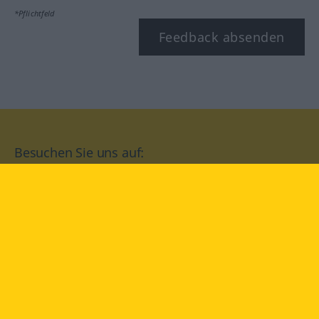
*Pflichtfeld
Feedback absenden
Besuchen Sie uns auf:
facebook
YouTube
Instagram
Langenscheidt
NUTZUNGSBEDINGUNGEN