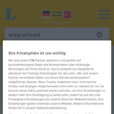
Ihre Privatsphäre ist uns wichtig
Deutsch-Türkisch Wörterbuch
anspruchsvoll
Wir und unsere
716
-Partner speichern und greifen auf
Deutsch-Türkisch Übersetzung für
personenbezogene Daten wie Browserdaten oder eindeutige
"anspruchsvoll"
Kennungen auf Ihrem Gerät zu. Durch Auswahl von Akzeptieren
aktivieren Sie Tracking-Technologien für die unter „Wir und unsere
Partner verarbeiten Daten, um Ihnen Dienste bereitzustellen“
aufgeführten Zwecke. Wenn Tracker deaktiviert sind, sind manche
"anspruchsvoll" Türkisch
Inhalte und Anzeigen möglicherweise nicht mehr so relevant für Sie. Sie
können dieses Menü jederzeit wieder aufrufen, um Ihre Einstellungen zu
Übersetzung
ändern oder Ihre Einwilligung zu widerrufen, indem Sie auf den Link
Privatsphäre-Einstellungen am unteren Rand der Webseite klicken. Ihre
Einstellungen gelten innerhalb unseres Website. Weitere Informationen
„anspruchsvoll“
: Adjektiv,
finden Sie in unserer Datenschutzerklärung.