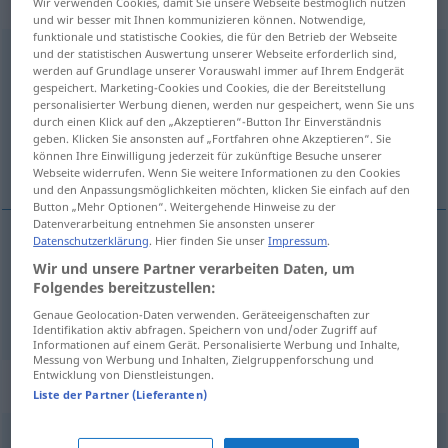
adjektivisch
Wir verwenden Cookies, damit Sie unsere Webseite bestmöglich nutzen
und wir besser mit Ihnen kommunizieren können. Notwendige,
funktionale und statistische Cookies, die für den Betrieb der Webseite
anspruchsvoll
und der statistischen Auswertung unserer Webseite erforderlich sind,
adj
werden auf Grundlage unserer Vorauswahl immer auf Ihrem Endgerät
gespeichert. Marketing-Cookies und Cookies, die der Bereitstellung
Übersicht aller Übersetzungen
personalisierter Werbung dienen, werden nur gespeichert, wenn Sie uns
(Für mehr Details die Übersetzung anklicken/antippen)
durch einen Klick auf den „Akzeptieren“-Button Ihr Einverständnis
geben. Klicken Sie ansonsten auf „Fortfahren ohne Akzeptieren“. Sie
können Ihre Einwilligung jederzeit für zukünftige Besuche unserer
iddialı, titiz
Webseite widerrufen. Wenn Sie weitere Informationen zu den Cookies
und den Anpassungsmöglichkeiten möchten, klicken Sie einfach auf den
Button „Mehr Optionen“. Weitergehende Hinweise zu der
Datenverarbeitung entnehmen Sie ansonsten unserer
Datenschutzerklärung
. Hier finden Sie unser
Impressum
.
iddialı
anspruchsvoll
Wir und unsere Partner verarbeiten Daten, um
Folgendes bereitzustellen:
titiz
anspruchsvoll
(≈ wählerisch)
Genaue Geolocation-Daten verwenden. Geräteeigenschaften zur
Identifikation aktiv abfragen. Speichern von und/oder Zugriff auf
Informationen auf einem Gerät. Personalisierte Werbung und Inhalte,
Messung von Werbung und Inhalten, Zielgruppenforschung und
Entwicklung von Dienstleistungen.
Synonyme für "anspruchsvoll"
Liste der Partner (Lieferanten)