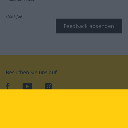
*Pflichtfeld
Feedback absenden
Besuchen Sie uns auf:
facebook
YouTube
Instagram
Langenscheidt