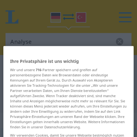
Ihre Privatsphäre ist uns wichtig
Deutsch-Türkisch Wörterbuch
Analyse
Wir und unsere
716
-Partner speichern und greifen auf
Deutsch-Türkisch Übersetzung für
personenbezogene Daten wie Browserdaten oder eindeutige
Kennungen auf Ihrem Gerät zu. Durch Auswahl von Akzeptieren
"Analyse"
aktivieren Sie Tracking-Technologien für die unter „Wir und unsere
Partner verarbeiten Daten, um Ihnen Dienste bereitzustellen“
aufgeführten Zwecke. Wenn Tracker deaktiviert sind, sind manche
"Analyse" Türkisch Übersetzung
Inhalte und Anzeigen möglicherweise nicht mehr so relevant für Sie. Sie
können dieses Menü jederzeit wieder aufrufen, um Ihre Einstellungen zu
ändern oder Ihre Einwilligung zu widerrufen, indem Sie auf den Link
Privatsphäre-Einstellungen am unteren Rand der Webseite klicken. Ihre
„Analyse“
: weiblich
Einstellungen gelten innerhalb unseres Website. Weitere Informationen
finden Sie in unserer Datenschutzerklärung.
Wir verwenden Cookies, damit Sie unsere Webseite bestmöglich nutzen
Analyse
f
<
Analyse
;
-n
>