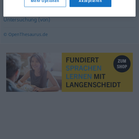
Mehr Optionen
Akzeptieren
Prüfung
,
Studie
,
Betrachtung
Untersuchung (von)
© OpenThesaurus.de