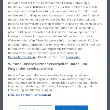
und wir besser mit Ihnen kommunizieren können. Notwendige,
funktionale und statistische Cookies, die für den Betrieb der Webseite
Übersicht aller Übersetzungen
und der statistischen Auswertung unserer Webseite erforderlich sind,
(Für mehr Details die Übersetzung anklicken/antippen)
werden auf Grundlage unserer Vorauswahl immer auf Ihrem Endgerät
gespeichert. Marketing-Cookies und Cookies, die der Bereitstellung
personalisierter Werbung dienen, werden nur gespeichert, wenn Sie uns
analiz, çözümleme
durch einen Klick auf den „Akzeptieren“-Button Ihr Einverständnis
geben. Klicken Sie ansonsten auf „Fortfahren ohne Akzeptieren“. Sie
können Ihre Einwilligung jederzeit für zukünftige Besuche unserer
Webseite widerrufen. Wenn Sie weitere Informationen zu den Cookies
und den Anpassungsmöglichkeiten möchten, klicken Sie einfach auf den
Button „Mehr Optionen“. Weitergehende Hinweise zu der
analiz
,
çözümleme
Analyse
Datenverarbeitung entnehmen Sie ansonsten unserer
Datenschutzerklärung
. Hier finden Sie unser
Impressum
.
Wir und unsere Partner verarbeiten Daten, um
Synonyme für "Analyse"
Folgendes bereitzustellen:
Genaue Geolocation-Daten verwenden. Geräteeigenschaften zur
Identifikation aktiv abfragen. Speichern von und/oder Zugriff auf
Informationen auf einem Gerät. Personalisierte Werbung und Inhalte,
Resümee
,
Schlusswort
,
Fazit
,
Zusammenfassung
,
Messung von Werbung und Inhalten, Zielgruppenforschung und
Entwicklung von Dienstleistungen.
Schlussfolgerung
,
Schlussbemerkung
,
Schluss
Liste der Partner (Lieferanten)
Erforschung
,
Auswertung
,
Überprüfung
,
Untersuchung
,